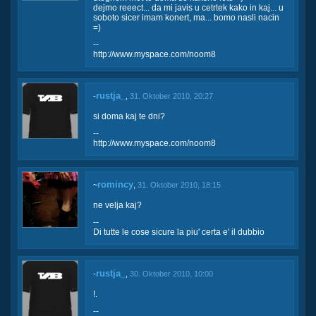
dejmo reeect... da mi javis u cetrtek kako in kaj... u
soboto sicer imam konert, ma... bomo nasli nacin
=)
--
http://www.myspace.com/noom8
rustja_
-
,
31. Oktober 2010, 20:27
si doma kaj te dni?
--
http://www.myspace.com/noom8
romincy
~
,
31. Oktober 2010, 18:15
ne velja kaj?
--
Di tutte le cose sicure la piu' certa e' il dubbio
rustja_
-
,
30. Oktober 2010, 10:00
!.
--