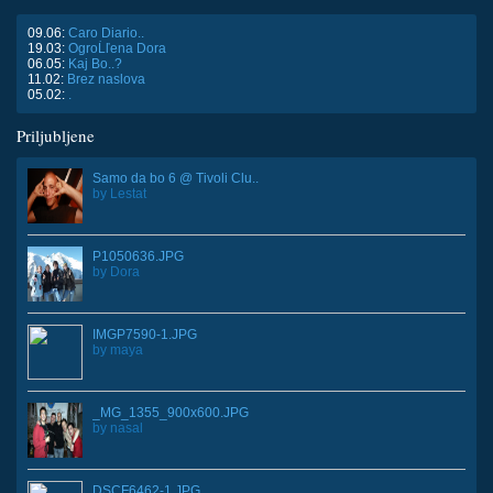
09.06:
Caro Diario..
19.03:
OgroĹľena Dora
06.05:
Kaj Bo..?
11.02:
Brez naslova
05.02:
.
Priljubljene
Samo da bo 6 @ Tivoli Clu..
by
Lestat
P1050636.JPG
by
Dora
IMGP7590-1.JPG
by
maya
_MG_1355_900x600.JPG
by
nasal
DSCF6462-1.JPG