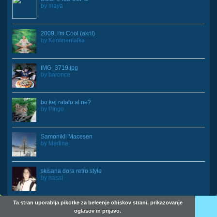
by
maya
2009, I'm Cool (akril)
by
Kontinentalka
IMG_3719.jpg
by
baronce
bo kej ratalo al ne?
by
Pingo
Samonikli Macesen
by
Martina
skisana dora retro style
by
nasal
Ta stran uporablja pikotke za beleenje obiskov strani, prikazovanje
oglasov in prijavo.