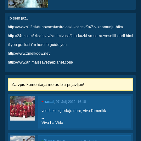
To sem jaz..
http://www.s12.si/duhovnost/astroloski-koticek/947-v-znamunju-bika
http://24ur.com/ekskluziv/zanimivosti/foto-kuzki-so-se-razveselili-daril.html
if you get lost i'm here to guide you..
http://www.zmelkoow.net/
http://www.animalssavetheplanet.com/
Za vpis komentarja moraš biti prijavljen!
nasal
≠
,
07. Julij 2012, 16:18
vse fotke zgledajo nore, viva l'amerikk
--
Viva La Vida