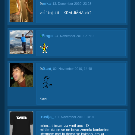
nika
%
,
13. December 2010, 23:23
veĹˇ kaj si ti.... KRALJIĂNA, ok?
Pingo
$
,
24. November 2010, 21:10
Sani
%
,
02. November 2010, 14:48
--
Sani
rustja_
-
,
01. November 2010, 10:07
mhm... ti imam za vrnit uno =D
mislim da ce se ne bova zmenla konkretno...
utegnem met to doma se kaksno leto =)