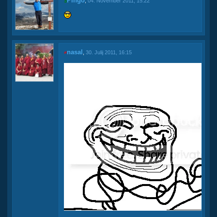
Pingo
$
,
04. November 2011, 15:22
nasal
≠
,
30. Julij 2011, 16:15