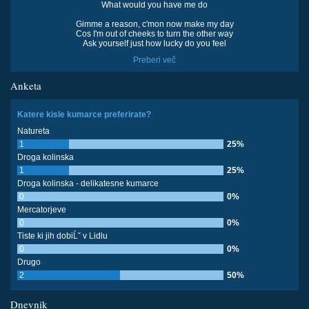
What would you have me do
Gimme a reason, c'mon now make my day
Cos I'm out of cheeks to turn the other way
Ask yourself just how lucky do you feel
Preberi več
Anketa
Katere kisle kumarce preferirate?
Natureta
1
25%
Droga kolinska
1
25%
Droga kolinska - delikatesne kumarce
0
0%
Mercatorjeve
0
0%
Tiste ki jih dobiĹˇ v Lidlu
0
0%
Drugo
2
50%
Dnevnik