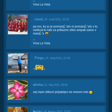
--
Viva La Vida
nasal
≠
,
20. Junij 2011, 10:19
pa res, ko jo je pomanjĹˇalo ni pomanjĹˇalo v to
velikost ki rabi za prikazno sliko ampak samo v
manjĹˇe
--
Viva La Vida
Pingo
$
,
14. Junij 2011, 21:33
kinka
ü
,
21. Maj 2011, 06:55
sej mam slikoo! prijateljev ne morem met
nika
%
,
29. Marec 2011, 22:07