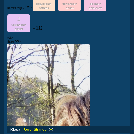
priljubljenih
ustvarjenih
dodanih
*/?>
komentarjev
datotek
anket
prijateljev
1
ustvarjenih
-10
plejlist
točk
*/?>
časti
Klasa:
Power Stranger
(
¤
)