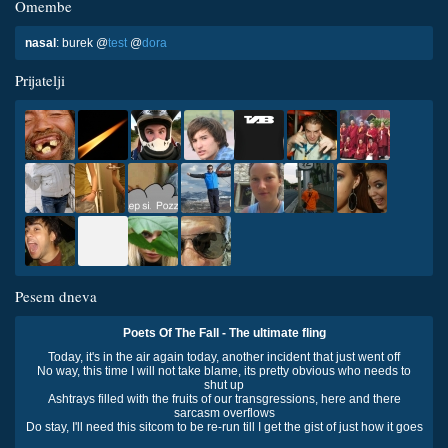
Omembe
nasal
: burek @
test
@
dora
Prijatelji
Pesem dneva
Poets Of The Fall - The ultimate fling
Today, it's in the air again today, another incident that just went off
No way, this time I will not take blame, its pretty obvious who needs to
shut up
Ashtrays filled with the fruits of our transgressions, here and there
sarcasm overflows
Do stay, I'll need this sitcom to be re-run till I get the gist of just how it goes