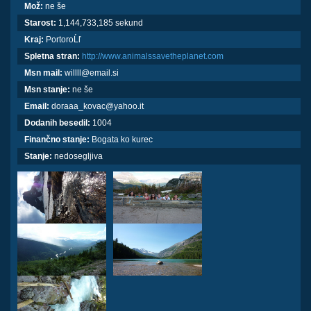
Mož:
ne še
Starost:
1,144,733,185 sekund
Kraj:
PortoroĹľ
Spletna stran:
http://www.animalssavetheplanet.com
Msn mail:
willll@email.si
Msn stanje:
ne še
Email:
doraaa_kovac@yahoo.it
Dodanih besedil:
1004
Finančno stanje:
Bogata ko kurec
Stanje:
nedosegljiva