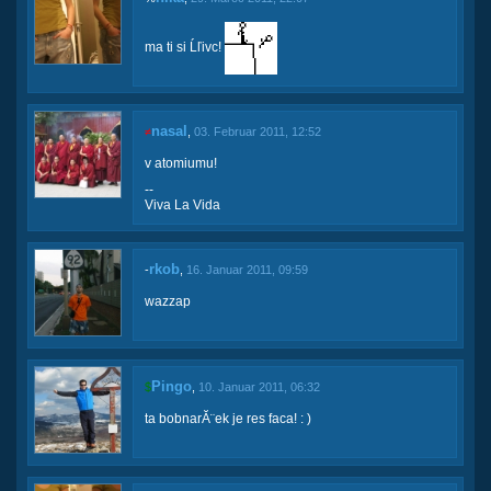
ma ti si Ĺľivc!
nasal
≠
,
03. Februar 2011, 12:52
v atomiumu!
--
Viva La Vida
rkob
-
,
16. Januar 2011, 09:59
wazzap
Pingo
$
,
10. Januar 2011, 06:32
ta bobnarĂ¨ek je res faca! : )