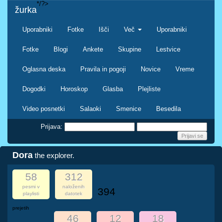
*/?>
žurka
Uporabniki
Fotke
Išči
Več
Uporabniki
Fotke
Blogi
Ankete
Skupine
Lestvice
Oglasna deska
Pravila in pogoji
Novice
Vreme
Dogodki
Horoskop
Glasba
Plejliste
Video posnetki
Salaoki
Smenice
Besedila
Prijava:
Dora
the explorer.
58
312
pesmi v
naloženih
394
playlisti
datotek
prejetih
46
12
18