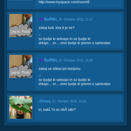
http://www.myspace.com/noom8
BuRNii
ÆN
,
25. Oktober 2010, 21:17
zakaj tudi, kira ti je se?
--
so ljudje ki seksajo in so ljudje ki
drkajo.....in.....smo ljudje ki gremo u samostan
BuRNii
ÆN
,
23. Oktober 2010, 15:05
zakaj se slikas pri minjonu
--
so ljudje ki seksajo in so ljudje ki
drkajo.....in.....smo ljudje ki gremo u samostan
Ursus
-
,
22. Oktober 2010, 21:01
in, kakĹˇni so obĂ¨utki?