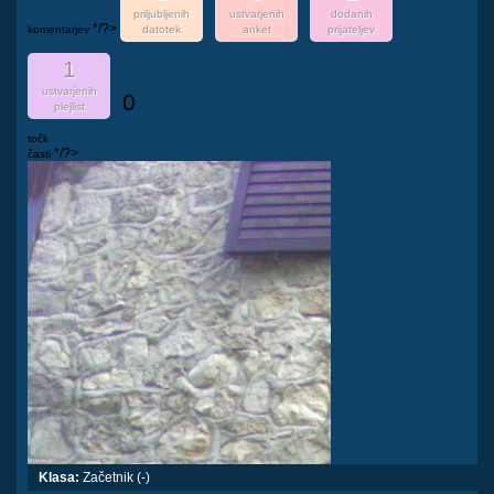
priljubljenih
ustvarjenih
dodanih
*/?>
komentarjev
datotek
anket
prijateljev
1
ustvarjenih
0
plejlist
točk
*/?>
časti
Klasa:
Začetnik (-)