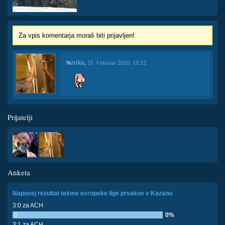
Za vpis komentarja moraš biti prijavljen!
nika
%
,
27. Februar 2010, 10:12
Prijatelji
Anketa
Napovej rezultat tekme evropske lige prvakov v Kazanu
3:0 za ACH
0
0%
3:1 za ACH