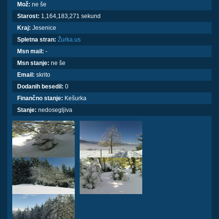
Mož:
ne še
Starost:
1,164,183,271 sekund
Kraj:
Jesenice
Spletna stran:
Žurka.us
Msn mail:
-
Msn stanje:
ne še
Email:
skrito
Dodanih besedil:
0
Finančno stanje:
Kešurka
Stanje:
nedosegljiva