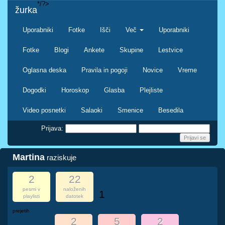
*/?>
žurka
Uporabniki
Fotke
Išči
Več
Uporabniki
Fotke
Blogi
Ankete
Skupine
Lestvice
Oglasna deska
Pravila in pogoji
Novice
Vreme
Dogodki
Horoskop
Glasba
Plejliste
Video posnetki
Salaoki
Smenice
Besedila
Prijava:
Martina
raziskuje
2
22
pesmi v
naloženih
1
playlisti
datotek
prejetih
2
5
2