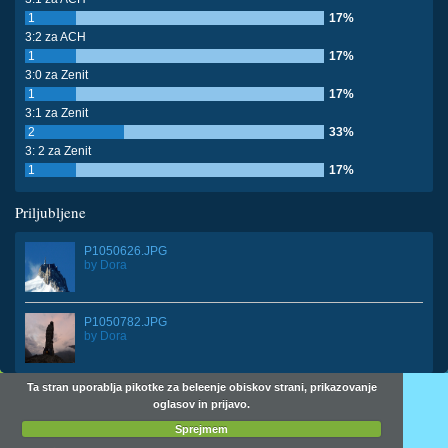
1
17%
3:2 za ACH
1
17%
3:0 za Zenit
1
17%
3:1 za Zenit
2
33%
3: 2 za Zenit
1
17%
Priljubljene
P1050626.JPG
by
Dora
P1050782.JPG
by
Dora
Ta stran uporablja pikotke za beleenje obiskov strani, prikazovanje
oglasov in prijavo.
Sprejmem