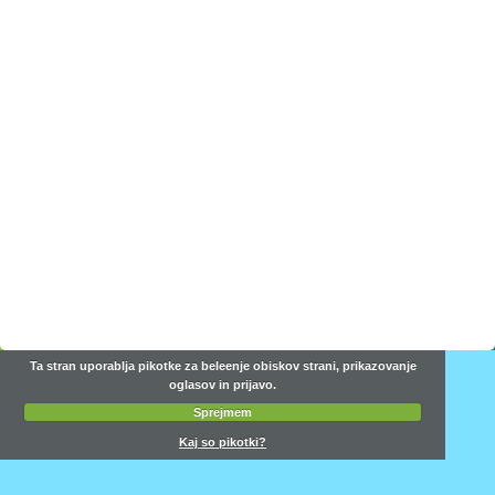
Ta stran uporablja pikotke za beleenje obiskov strani, prikazovanje
oglasov in prijavo.
Sprejmem
Kaj so pikotki?