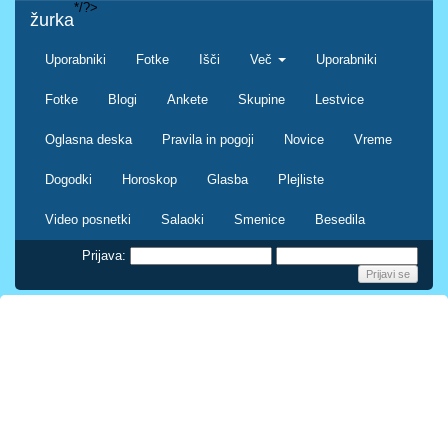
*/?>
žurka
Uporabniki
Fotke
Išči
Več
Uporabniki
Fotke
Blogi
Ankete
Skupine
Lestvice
Oglasna deska
Pravila in pogoji
Novice
Vreme
Dogodki
Horoskop
Glasba
Plejliste
Video posnetki
Salaoki
Smenice
Besedila
Prijava: