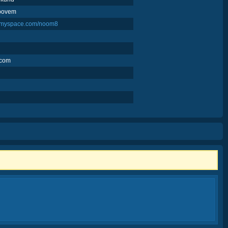
 povem
w.myspace.com/noom8
.com