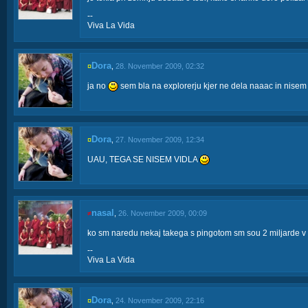
--
Viva La Vida
Dora
¤
,
28. November 2009, 02:32
ja no
sem bla na explorerju kjer ne dela naaac in nisem 
Dora
¤
,
27. November 2009, 12:34
UAU, TEGA SE NISEM VIDLA
nasal
≠
,
26. November 2009, 00:09
ko sm naredu nekaj takega s pingotom sm sou 2 miljarde 
--
Viva La Vida
Dora
¤
,
24. November 2009, 22:16