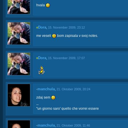
hvala
Dora
¤
,
15. November 2009, 23:12
me veseli
bom zapisala v svoj notes.
Dora
¤
,
15. November 2009, 17:07
manchula
-
,
21. Oktober 2009, 20:24
zdaj sem
--
''un giorno saro' quello che vorrei essere
manchula
-
,
21. Oktober 2009, 11:46