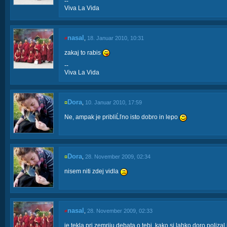
--
Viva La Vida
nasal
≠
,
18. Januar 2010, 10:31
zakaj to rabis
--
Viva La Vida
Dora
¤
,
10. Januar 2010, 17:59
Ne, ampak je pribliĹľno isto dobro in lepo
Dora
¤
,
28. November 2009, 02:34
nisem niti zdej vidla
nasal
≠
,
28. November 2009, 02:33
je tekla pri zemriju debata o tebi, kako si lahko doro polizal