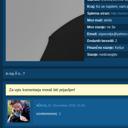
Kraj:
Ko se najdem, vam
Spletna stran:
http://ww
Msn mail:
skrito
Msn stanje:
ne še
Email:
zigarustja@yahoo
Dodanih besedil:
2
Finančno stanje:
Kešur
Stanje:
nedosegljiv
In kaj Ă¨e...?
Za vpis komentarja moraš biti prijavljen!
Dora
¤
,
01. November 2010, 21:06
oookeeeeeej : )