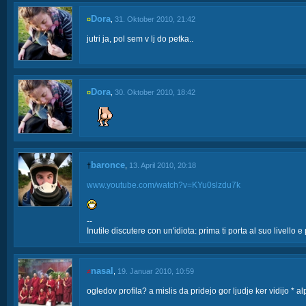
Dora
¤
,
31. Oktober 2010, 21:42
jutri ja, pol sem v lj do petka..
Dora
¤
,
30. Oktober 2010, 18:42
baronce
†
,
13. April 2010, 20:18
www.youtube.com/watch?v=KYu0slzdu7k
--
Inutile discutere con un'idiota: prima ti porta al suo livello e
nasal
≠
,
19. Januar 2010, 10:59
ogledov profila? a mislis da pridejo gor ljudje ker vidijo * al