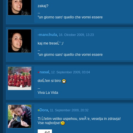
zakaj?
--
''un giorno saro' quello che vorrei essere
manchula
-
,
16. Oktober 2009, 13:23
kaj me treseĹˇ ;/
--
''un giorno saro' quello che vorrei essere
nasal
≠
,
12. September 2009, 03:04
dolĹľen si biro
--
Viva La Vida
Dora
¤
,
11. September 2009, 20:32
Ti Ĺľelim veliko uspehou, sreĂ¨e, veselja in zdravja!
Vse najboljse!