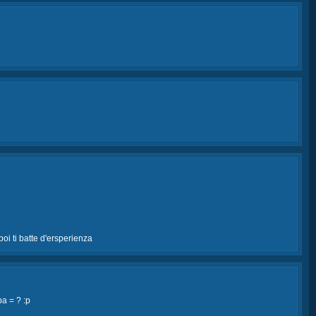
 poi ti batte d'ersperienza
pa = ? :p