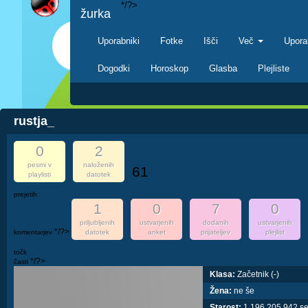
*/?>
žurka
Uporabniki
Fotke
Išči
Več
Upora
Dogodki
Horoskop
Glasba
Plejliste
rustja_
0
2
pesmi v
naloženih
61
playlisti
datotek
prejetih
1
0
7
0
priljubljenih
ustvarjenih
dodanih
ustvarjenih
*/?>
komentarjev
datotek
anket
prijateljev
plejlist
točk
*/?>
časti
Klasa:
Začetnik (-)
Žena:
ne še
Starost:
1,196,205,942 s