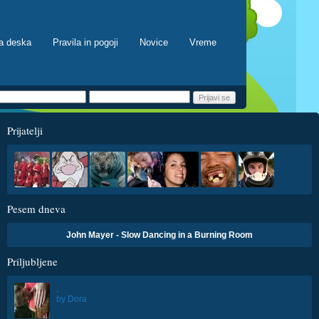
a deska
Pravila in pogoji
Novice
Vreme
Prijatelji
Pesem dneva
John Mayer - Slow Dancing in a Burning Room
Priljubljene
.
by
Dora