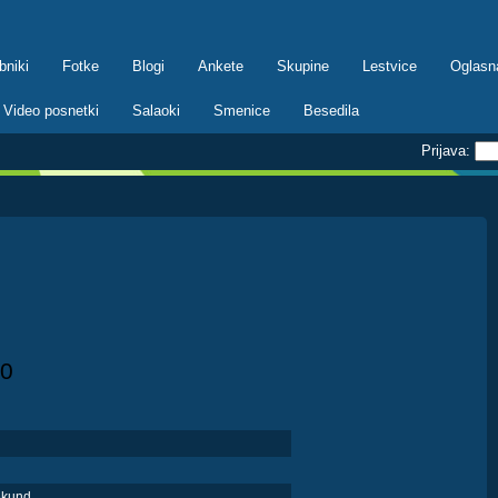
bniki
Fotke
Blogi
Ankete
Skupine
Lestvice
Oglasn
Video posnetki
Salaoki
Smenice
Besedila
Prijava:
0
ekund