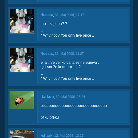
tessic
*
,
31. Maj 2008, 17:17
ino .. kaj dea? ?
--
* Why not ? You only live once ..
tessic
*
,
31. Maj 2008, 11:27
e ja .. ?e veliko cajta se ne eujeva .
. jst sm ?e kr dobro .. ti ?
--
* Why not ? You only live once ..
larkuu
-
,
30. Maj 2008, 23:24
pisteeeeeeeeeeeeeeeeeeeeeeeeeeee
--
pfiku pfeku
shark
-
,
12. Maj 2008, 13:27