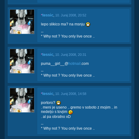
tessic
*
,
10. Junij 2008, 20:52
lepo slikico ma? na msnju
--
* Why not ? You only live once ..
tessic
*
,
10. Junij 2008, 20:31
puma__girl__@
hotmail
.com
--
* Why not ? You only live once ..
tessic
*
,
10. Junij 2008, 14:58
portoro?
. meni je useno .. gremo v soboto z mojim .. in
nedeljo s tovjim
. al pa obratno xD
--
* Why not ? You only live once ..