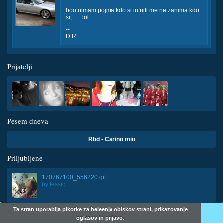
boo nimam pojma kdo si in niti me ne zanima kdo
si,...... lol.....
--
D.R
Prijatelji
Pesem dneva
Rbd - Carino mio
Priljubljene
170767100_556220.gif
by
tessic
Ta stran uporablja pikotke za beleenje obiskov strani, prikazovanje
oglasov in prijavo.