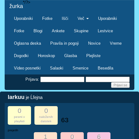
*/?>
žurka
Uporabniki
Fotke
Išči
Več
Uporabniki
Fotke
Blogi
Ankete
Skupine
Lestvice
Oglasna deska
Pravila in pogoji
Novice
Vreme
Dogodki
Horoskop
Glasba
Plejliste
Video posnetki
Salaoki
Smenice
Besedila
Prijava:
larkuu
je Ĺľejna
0
0
pesmi v
naloženih
63
playlisti
datotek
prejetih
1
0
6