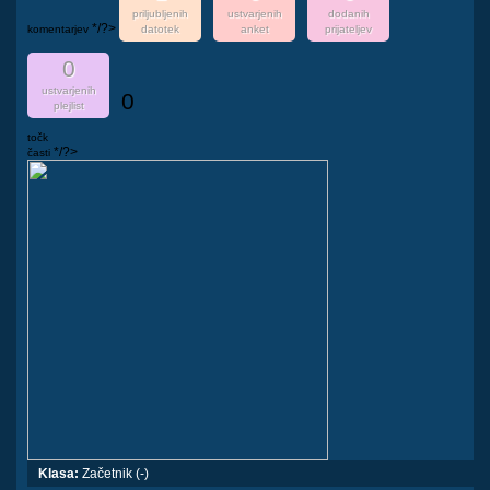
priljubljenih
ustvarjenih
dodanih
*/?>
komentarjev
datotek
anket
prijateljev
0
ustvarjenih
0
plejlist
točk
*/?>
časti
Klasa:
Začetnik (-)