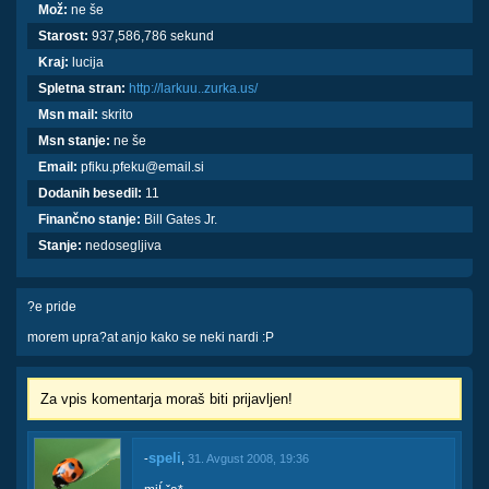
Mož:
ne še
Starost:
937,586,786 sekund
Kraj:
lucija
Spletna stran:
http://larkuu..zurka.us/
Msn mail:
skrito
Msn stanje:
ne še
Email:
pfiku.pfeku@email.si
Dodanih besedil:
11
Finančno stanje:
Bill Gates Jr.
Stanje:
nedosegljiva
?e pride
morem upra?at anjo kako se neki nardi :P
Za vpis komentarja moraš biti prijavljen!
speli
-
,
31. Avgust 2008, 19:36