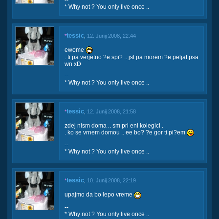
* Why not ? You only live once ..
tessic
*
,
12. Junij 2008, 22:44
ewome
. ti pa verjetno ?e spi? .. jst pa morem ?e peljat psa
wn xD
--
* Why not ? You only live once ..
tessic
*
,
12. Junij 2008, 21:58
zdej nism doma .. sm pri eni kolegici .
. ko se vrnem domou .. ee bo? ?e gor ti pi?em
--
* Why not ? You only live once ..
tessic
*
,
10. Junij 2008, 22:19
upajmo da bo lepo vreme
--
* Why not ? You only live once ..