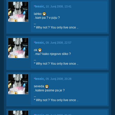
tessic
*
,
10. Junij 2008, 13:41
lahko
. kam pa ? v pzju ?
--
* Why not ? You only live once ..
tessic
*
,
09. Junij 2008, 22:57
ok
. ma? kako njegovo sliko ?
--
* Why not ? You only live once ..
tessic
*
,
09. Junij 2008, 20:28
seveda
. katere pasme pa je ?
--
* Why not ? You only live once ..