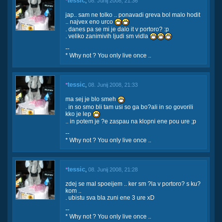
tessic
*
,
08. Junij 2008, 21:36
jap.. sam ne tolko .. ponavadi greva bol malo hodit
.. najvex eno urco
. danes pa se mi je dalo it v portoro? :p
. veliko zanimivih ljudi sm vidla
--
* Why not ? You only live once ..
tessic
*
,
08. Junij 2008, 21:33
ma sej je blo smeh
. in so smo bli tam usi so ga bo?ali in so govorili
kko je lep
.. in potem je ?e zaspau na klopni ene pou ure ;p
--
* Why not ? You only live once ..
tessic
*
,
08. Junij 2008, 21:28
zdej se mal spoeijem .. ker sm ?la v portoro? s ku?
kom ..
. ubistu sva bla zuni ene 3 ure xD
--
* Why not ? You only live once ..