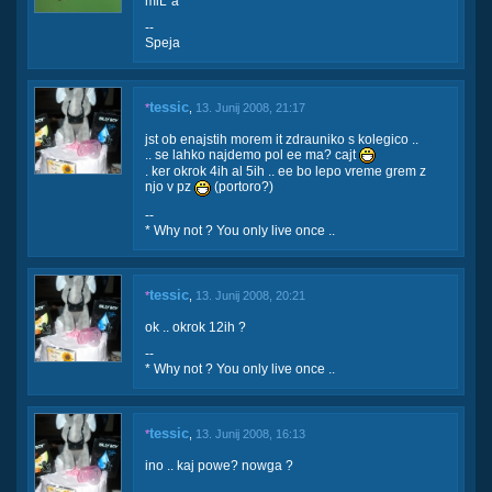
miĹˇa*
--
Speja
tessic
*
,
13. Junij 2008, 21:17
jst ob enajstih morem it zdrauniko s kolegico ..
.. se lahko najdemo pol ee ma? cajt
. ker okrok 4ih al 5ih .. ee bo lepo vreme grem z
njo v pz
(portoro?)
--
* Why not ? You only live once ..
tessic
*
,
13. Junij 2008, 20:21
ok .. okrok 12ih ?
--
* Why not ? You only live once ..
tessic
*
,
13. Junij 2008, 16:13
ino .. kaj powe? nowga ?
--