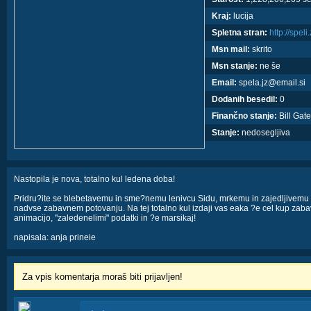
Kraj:
lucija
Spletna stran:
http://speli
Msn mail:
skrito
Msn stanje:
ne še
Email:
spela.jz@email.si
Dodanih besedil:
0
Finančno stanje:
Bill Gate
Stanje:
nedosegljiva
Nastopila je nova, totalno kul ledena doba!
Pridru?ite se blebetavemu in sme?nemu lenivcu Sidu, mrkemu in zajedljivem
nadvse zabavnem potovanju. Na tej totalno kul izdaji vas eaka ?e cel kup zabav
animacijo, "zaledenelimi" podatki in ?e marsikaj!
napisala: anja prineie
Za vpis komentarja moraš biti prijavljen!