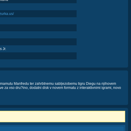
.zurka.us/
s Jr.
u mamutu Manfredu ter zahrbtnemu sabljezobemu tigru Diegu na njihovem
e za vso dru?ino, dodatni disk v novem formatu z interaktivnimi igrami, novo