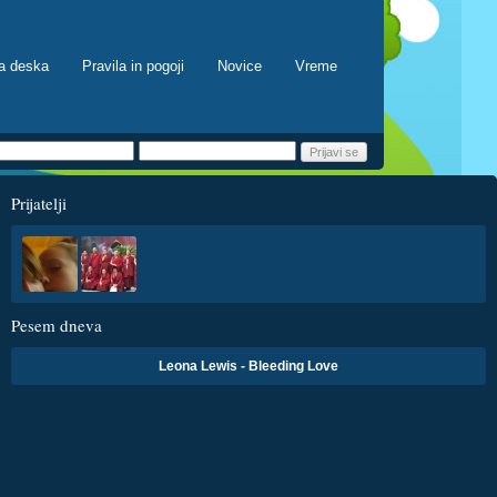
a deska
Pravila in pogoji
Novice
Vreme
Prijatelji
Pesem dneva
Leona Lewis - Bleeding Love