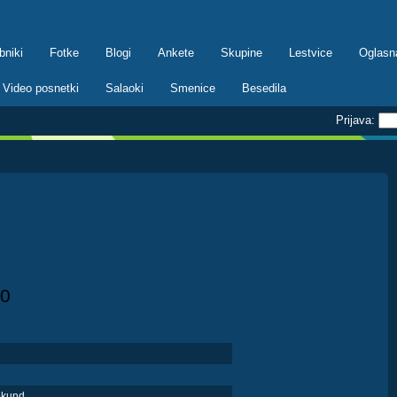
bniki
Fotke
Blogi
Ankete
Skupine
Lestvice
Oglasn
Video posnetki
Salaoki
Smenice
Besedila
Prijava:
0
ekund