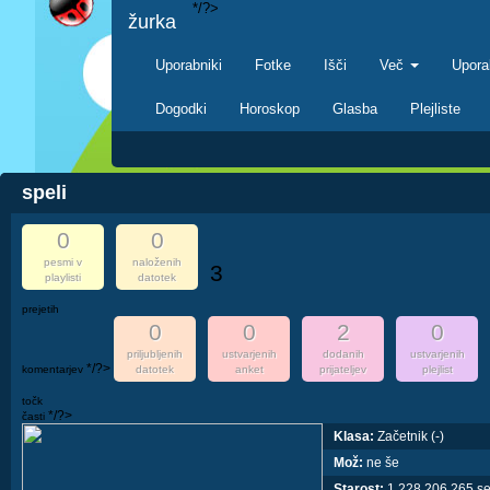
*/?>
žurka
Uporabniki
Fotke
Išči
Več
Upora
Dogodki
Horoskop
Glasba
Plejliste
speli
0
0
pesmi v
naloženih
3
playlisti
datotek
prejetih
0
0
2
0
priljubljenih
ustvarjenih
dodanih
ustvarjenih
*/?>
komentarjev
datotek
anket
prijateljev
plejlist
točk
*/?>
časti
Klasa:
Začetnik (-)
Mož:
ne še
Starost:
1,228,206,265 s