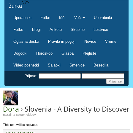
*/?>
žurka
Uporabniki
Fotke
Išči
Več
Uporabniki
Fotke
Blogi
Ankete
Skupine
Lestvice
Oglasna deska
Pravila in pogoji
Novice
Vreme
Dogodki
Horoskop
Glasba
Plejliste
Video posnetki
Salaoki
Smenice
Besedila
Prijava:
Dora
› Slovenia - A Diversity to Discover
nazaj na spisek videov
This text will be replaced