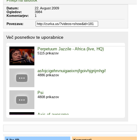
Prilepi na failbook
Datum:
22. Avgust 2009
Ogledov:
3984
Komentarjev:
1
Povezava:
Več posnetkov te uporabnice
Perpetuum Jazzile - Africa (live, HQ)
5115 prikazov
asfojcigehrvnuigaeixmjfgoivhjgrijmhgi!
4886 prikazov
Psi
4808 prikazov
Axis of awesome
4787 prikazov
Fristajlo