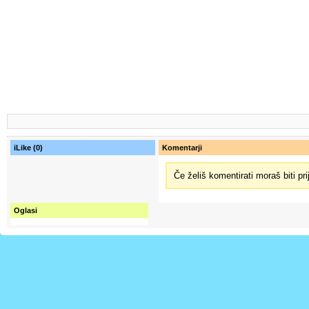
iLike (0)
Komentarji
Če želiš komentirati moraš biti pri
Oglasi