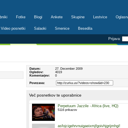
bniki
Fotke
Blogi
Ankete
Skupine
Lestvice
Oglasn
Video posnetki
Salaoki
Smenice
Besedila
Prijava:
Datum:
27. December 2009
Ogledov:
4019
Komentarjev:
0
Povezava:
Več posnetkov te uporabnice
Perpetuum Jazzile - Africa (live, HQ)
5116 prikazov
asfojcigehrvnuigaeixmjfgoivhjgrijmhgi!