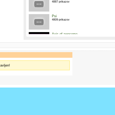
4887 prikazov
Psi
4809 prikazov
Axis of awesome
4788 prikazov
Fristajlo
4226 prikazov
javljen!
fail :D
4118 prikazov
Go Breakers
4093 prikazov
Smrt v belem
4081 prikazov