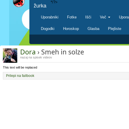
*/?>
žurka
Uporabniki
Fotke
Išči
Več
Upora
Dogodki
Horoskop
Glasba
Plejliste
Dora
› Smeh in solze
nazaj na spisek videov
This text will be replaced
Prilepi na failbook