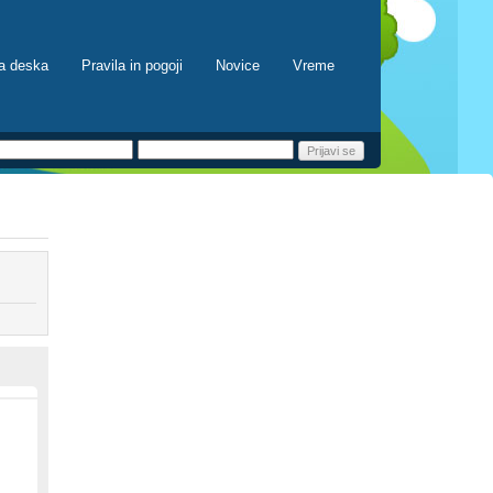
a deska
Pravila in pogoji
Novice
Vreme