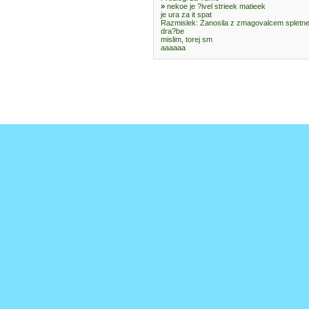
»
nekoe je ?ivel strieek matieek
je ura za it spat
Razmislek: Zanosila z zmagovalcem spletn
dra?be
mislim, torej sm
aaaaaa