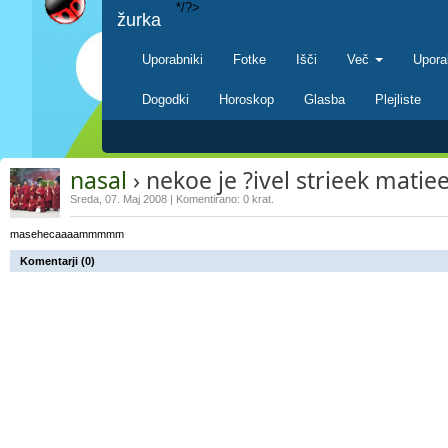
*/?>
žurka
Uporabniki
Fotke
Išči
Več
Upora
Dogodki
Horoskop
Glasba
Plejliste
nasal
› nekoe je ?ivel strieek matie
Sreda, 07. Maj 2008 | Komentirano: 0 krat.
masehecaaaammmmm
Komentarji (0)