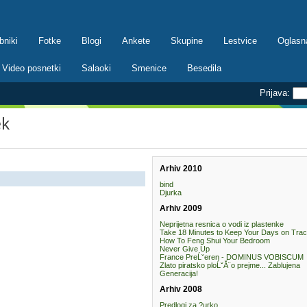
bniki
Fotke
Blogi
Ankete
Skupine
Lestvice
Oglasn
Video posnetki
Salaoki
Smenice
Besedila
Prijava:
ek
Arhiv 2010
bind
Djurka
Arhiv 2009
Neprijetna resnica o vodi iz plastenke
Take 18 Minutes to Keep Your Days on Tra
How To Feng Shui Your Bedroom
Never Give Up
France PreĹˇeren - DOMINUS VOBISCUM
Zlato piratsko ploĹˇĂ¨o prejme... Zablujena
Generacija!
Arhiv 2008
Predlogi za ?urko