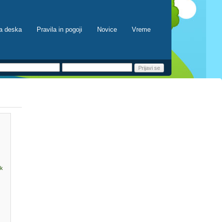
a deska
Pravila in pogoji
Novice
Vreme
ck