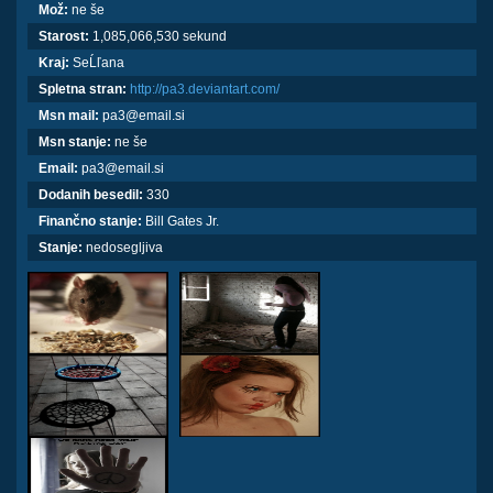
Mož:
ne še
Starost:
1,085,066,530 sekund
Kraj:
SeĹľana
Spletna stran:
http://pa3.deviantart.com/
Msn mail:
pa3@email.si
Msn stanje:
ne še
Email:
pa3@email.si
Dodanih besedil:
330
Finančno stanje:
Bill Gates Jr.
Stanje:
nedosegljiva