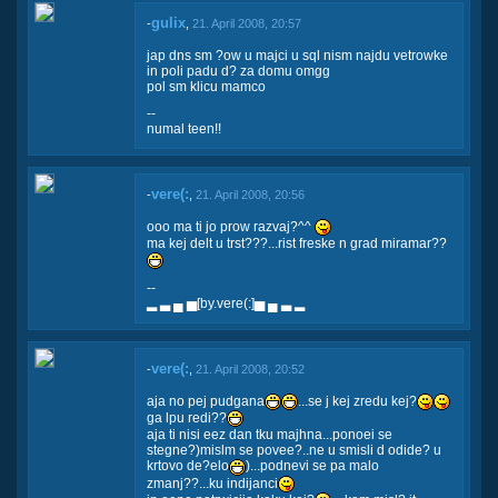
gulix
-
,
21. April 2008, 20:57
jap dns sm ?ow u majci u sql nism najdu vetrowke
in poli padu d? za domu omgg
pol sm klicu mamco
--
numal teen!!
vere(:
-
,
21. April 2008, 20:56
ooo ma ti jo prow razvaj?^^
ma kej delt u trst???...rist freske n grad miramar??
--
▂ ▃ ▄ ▅[by.vere(:]▅ ▄ ▃ ▂
vere(:
-
,
21. April 2008, 20:52
aja no pej pudgana
...se j kej zredu kej?
ga lpu redi??
aja ti nisi eez dan tku majhna...ponoei se
stegne?)mislm se povee?..ne u smisli d odide? u
krtovo de?elo
)...podnevi se pa malo
zmanj??...ku indijanci