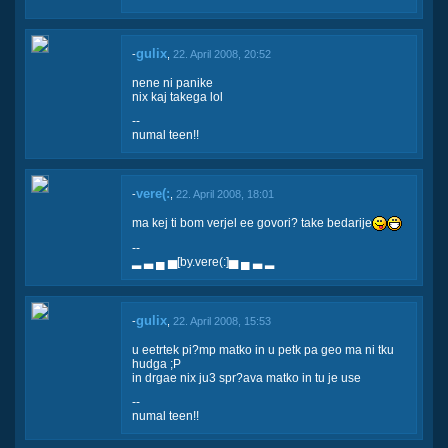
gulix
-
,
22. April 2008, 20:52
nene ni panike
nix kaj takega lol
--
numal teen!!
vere(:
-
,
22. April 2008, 18:01
ma kej ti bom verjel ee govori? take bedarije
--
▂ ▃ ▄ ▅[by.vere(:]▅ ▄ ▃ ▂
gulix
-
,
22. April 2008, 15:53
u eetrtek pi?mp matko in u petk pa geo ma ni tku
hudga ;P
in drgae nix ju3 spr?ava matko in tu je use
--
numal teen!!