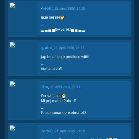
vere(:
-
,
22. April 2008, 14:58
ja,ja sej sej
--
▂ ▃ ▄ ▅[by.vere(:]▅ ▄ ▃ ▂
gulix
-
,
22. April 2008, 14:17
jap hmali bojo poeitnce wiiiii
--
numal teen!!
5ra
-
,
21. April 2008, 22:14
Oo svinjice.
Mi pej mamo ?ulo. :S
--
Prisotnamaneprisebna. xD
vere(:
-
,
21. April 2008, 21:50