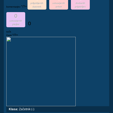
priljubljenih
ustvarjenih
dodanih
*/?>
komentarjev
datotek
anket
prijateljev
0
ustvarjenih
0
plejlist
točk
*/?>
časti
Klasa:
Začetnik (-)