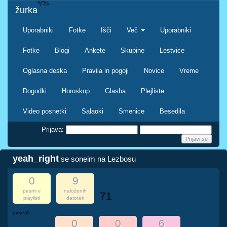
*/?>
žurka
Uporabniki
Fotke
Išči
Več
Uporabniki
Fotke
Blogi
Ankete
Skupine
Lestvice
Oglasna deska
Pravila in pogoji
Novice
Vreme
Dogodki
Horoskop
Glasba
Plejliste
Video posnetki
Salaoki
Smenice
Besedila
Prijava:
yeah_right
se soneim na Lezbosu
0
9
pesmi v
naloženih
71
playlisti
datotek
prejetih
0
0
6