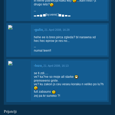
in eene patrwicija kaku kej?
....kam misl? jt
drugo leto?
--
▂ ▃ ▄ ▅[by.vere(:]▅ ▄ ▃ ▂
gulix
-
,
21. April 2008, 16:28
hehe ee is bres pirca zgleda? bl narawna xd
hec hec eprow je res no...
--
numal teen!!
lozo
-
,
21. April 2008, 16:13
se ti zdi.....
ve? ka?ne so moje all starke
premoeeno gnile.
ve? ku zakon js ceu veseu koraku n veliko po lu?h
full zabauno
zej pa kr suneko ?!
Prijatelji