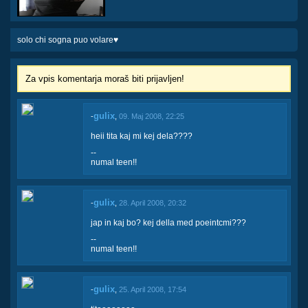
solo chi sogna puo volare♥
Za vpis komentarja moraš biti prijavljen!
gulix
-
,
09. Maj 2008, 22:25
heii tita kaj mi kej dela????
--
numal teen!!
gulix
-
,
28. April 2008, 20:32
jap in kaj bo? kej della med poeintcmi???
--
numal teen!!
gulix
-
,
25. April 2008, 17:54