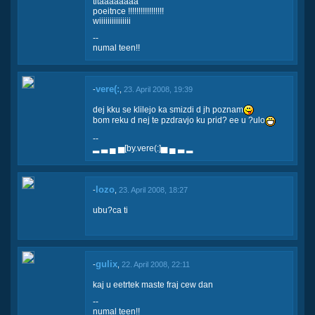
titaaaaaaaa
poeitnce !!!!!!!!!!!!!!!!!
wiiiiiiiiiiiiiii
--
numal teen!!
vere(:
-
,
23. April 2008, 19:39
dej kku se klilejo ka smizdi d jh poznam
bom reku d nej te pzdravjo ku prid? ee u ?ulo
--
▂ ▃ ▄ ▅[by.vere(:]▅ ▄ ▃ ▂
lozo
-
,
23. April 2008, 18:27
ubu?ca ti
gulix
-
,
22. April 2008, 22:11
kaj u eetrtek maste fraj cew dan
--
numal teen!!