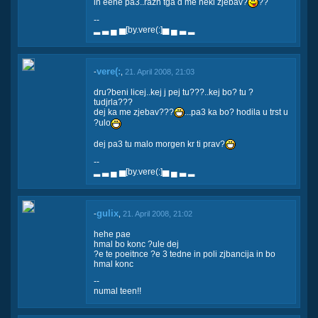
in eene pa3..razn tga d me neki zjebav?
??
--
▂ ▃ ▄ ▅[by.vere(:]▅ ▄ ▃ ▂
vere(:
-
,
21. April 2008, 21:03
dru?beni licej..kej j pej tu???..kej bo? tu ?
tudjrla???
dej ka me zjebav???
...pa3 ka bo? hodila u trst u
?ulo
dej pa3 tu malo morgen kr ti prav?
--
▂ ▃ ▄ ▅[by.vere(:]▅ ▄ ▃ ▂
gulix
-
,
21. April 2008, 21:02
hehe pae
hmal bo konc ?ule dej
?e te poeitnce ?e 3 tedne in poli zjbancija in bo
hmal konc
--
numal teen!!