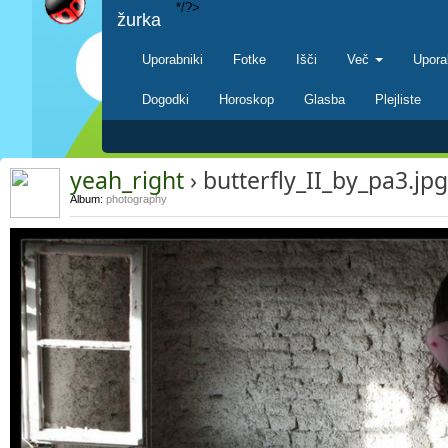
*/?>
žurka
Uporabniki
Fotke
Išči
Več
Upora
Dogodki
Horoskop
Glasba
Plejliste
yeah_right
› butterfly_II_by_pa3.jpg
Album:
photography