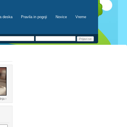
a deska
Pravila in pogoji
Novice
Vreme
nja ›