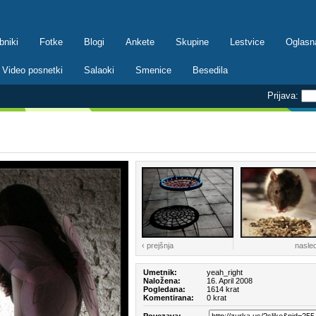
bniki
Fotke
Blogi
Ankete
Skupine
Lestvice
Oglasn
Video posnetki
Salaoki
Smenice
Besedila
Prijava:
‹ prejšnja
nasled
Umetnik:
yeah_right
Naložena:
16. April 2008
Pogledana:
1614 krat
Komentirana:
0 krat
Povezava: