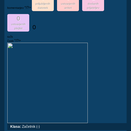
priljubljenih
ustvarjenih
dodanih
*/?>
komentarjev
datotek
anket
prijateljev
0
ustvarjenih
0
plejlist
točk
*/?>
časti
Klasa:
Začetnik (-)