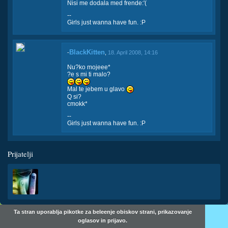
Nisi me dodala med frende:'(
--
Girls just wanna have fun. :P
BlackKitten
-
,
18. April 2008, 14:16
Nu?ko mojeee*
?e s mi ti malo?
Mal te jebem u glavo
Q si?
cmokk*
--
Girls just wanna have fun. :P
Prijatelji
Ta stran uporablja pikotke za beleenje obiskov strani, prikazovanje
oglasov in prijavo.