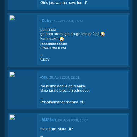
Girls just wanna have fun. :P
Cuby
-
,
21. April 2008, 13:22
jaaaaaaa
ga bom premagla drugo leto pr ?klji
kumi eakm
jaaaaaaaaaaaa
mwa mwa mwa
--
Cuby
5ra
-
,
20. April 2008, 22:01
Ne,nismo dobile golmanke.
Smo igrale brez. :/ Bednoooo.
--
Prisotnamaneprisebna. xD
MJ23air
-
,
20. April 2008, 15:07
ma dobro, stara...ti?
--