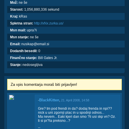
Mož:
ne še
Starost:
1,056,880,336 sekund
Kraj:
kRas
Spletna stran:
http://xNx.zurka.us/
Msn mail:
upra?i
Msn stanje:
ne še
Email:
nusikap@email.si
Dodanih besedil:
0
Finančno stanje:
Bill Gates Jr.
Stanje:
nedosegljiva
Za vpis komentarja moraš biti prijavljen!
BlackKitten
-
,
21. April 2008, 14:58
Gre? tm pod frendi in da? dodaj frenda in npi??
nick u uni zgornji plac in u spodnji odnos...
Ma nevem... Eaki kjeri dan smo ?li usi skp vn? Oz.
ti si pr?la preksno...?
--