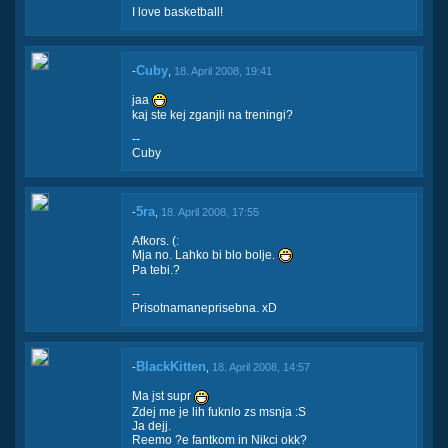
I love basketball!
Cuby
-
,
18. April 2008, 19:41
jaa
kaj ste kej zganjli na treningi?
--
Cuby
5ra
-
,
18. April 2008, 17:55
Afkors. (:
Mja no. Lahko bi blo bolje.
Pa tebi.?
--
Prisotnamaneprisebna. xD
BlackKitten
-
,
18. April 2008, 14:57
Ma jst supr
Zdej me je lih fuknlo zs msnja :S
Ja dejj.
Reemo ?e fantkom in Nikci okk?