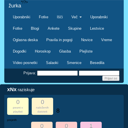
*/?>
žurka
Uporabniki
Fotke
Išči
Več
Uporabniki
Fotke
Blogi
Ankete
Skupine
Lestvice
Oglasna deska
Pravila in pogoji
Novice
Vreme
Dogodki
Horoskop
Glasba
Plejliste
Video posnetki
Salaoki
Smenice
Besedila
Prijava:
xNx
raziskuje
0
0
pesmi v
naloženih
8
playlisti
datotek
prejetih
0
0
1