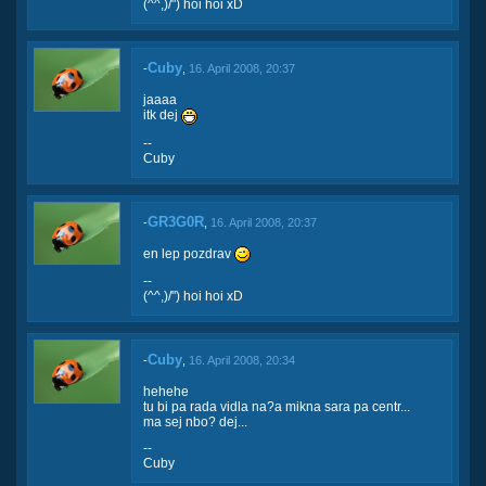
(^^,)/") hoi hoi xD
Cuby
-
,
16. April 2008, 20:37
jaaaa
itk dej
--
Cuby
GR3G0R
-
,
16. April 2008, 20:37
en lep pozdrav
--
(^^,)/") hoi hoi xD
Cuby
-
,
16. April 2008, 20:34
hehehe
tu bi pa rada vidla na?a mikna sara pa centr...
ma sej nbo? dej...
--
Cuby