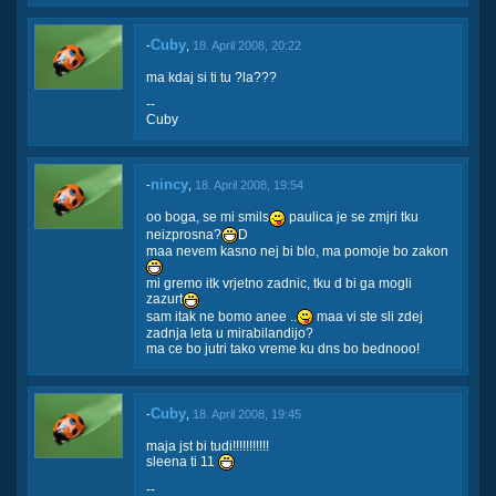
Cuby
-
,
18. April 2008, 20:22
ma kdaj si ti tu ?la???
--
Cuby
nincy
-
,
18. April 2008, 19:54
oo boga, se mi smils
paulica je se zmjri tku
neizprosna?
D
maa nevem kasno nej bi blo, ma pomoje bo zakon
mi gremo itk vrjetno zadnic, tku d bi ga mogli
zazurt
sam itak ne bomo anee ..
maa vi ste sli zdej
zadnja leta u mirabilandijo?
ma ce bo jutri tako vreme ku dns bo bednooo!
Cuby
-
,
18. April 2008, 19:45
maja jst bi tudi!!!!!!!!!!!
sleena ti 11
--