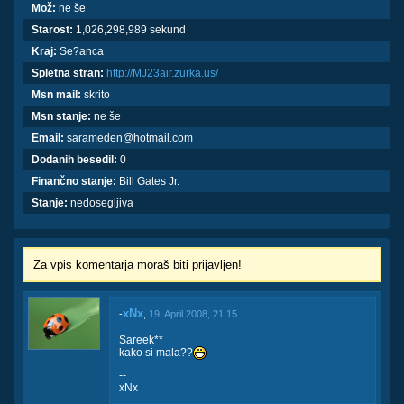
Mož:
ne še
Starost:
1,026,298,989 sekund
Kraj:
Se?anca
Spletna stran:
http://MJ23air.zurka.us/
Msn mail:
skrito
Msn stanje:
ne še
Email:
sarameden@hotmail.com
Dodanih besedil:
0
Finančno stanje:
Bill Gates Jr.
Stanje:
nedosegljiva
Za vpis komentarja moraš biti prijavljen!
xNx
-
,
19. April 2008, 21:15
Sareek**
kako si mala??
--
xNx