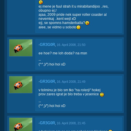
ej mene je fuul strah it u mirabilandijoo ..res,
obupno ej:/
ajaa, 2009 pride nek super roller coaster al
nevemkaj ..kent wejt xD
ejj, se spomns hamsterballa?
alee, se vidmo u soboto
GR3G0R
-
,
16. April 2008, 21:50
ee hoe? me loh doda? na msn
--
(^^,)/") hoi hoi xD
GR3G0R
-
,
16. April 2008, 21:49
v tolminu je blo sm tko "na rolerji" hokej
prov zares igrat je blo treba v jesenice
--
(^^,)/") hoi hoi xD
GR3G0R
-
,
16. April 2008, 21:45