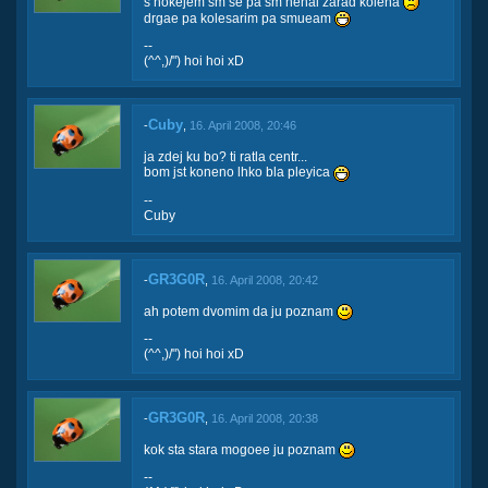
s hokejem sm se pa sm nehal zarad kolena
drgae pa kolesarim pa smueam
--
(^^,)/") hoi hoi xD
Cuby
-
,
16. April 2008, 20:46
ja zdej ku bo? ti ratla centr...
bom jst koneno lhko bla pleyica
--
Cuby
GR3G0R
-
,
16. April 2008, 20:42
ah potem dvomim da ju poznam
--
(^^,)/") hoi hoi xD
GR3G0R
-
,
16. April 2008, 20:38
kok sta stara mogoee ju poznam
--