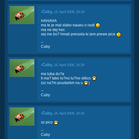
Cuby
-
,
16. April 2008, 20:29
HAHAHA
ma te je mal slabo naueu o rasti
ma ne dej hec
sej me bo? hmali prerasla kr jem prewe pice
--
Cuby
Cuby
-
,
16. April 2008, 20:28
ma luba du?a
ti ma? tako lu?no lu?no slikco
(sz na?m poudarkm na u
)
--
Cuby
Cuby
-
,
16. April 2008, 20:26
sz pico
--
Cuby