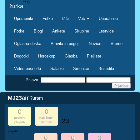
*/?>
žurka
Uporabniki
Fotke
Išči
Več
Uporabniki
Fotke
Blogi
Ankete
Skupine
Lestvice
Oglasna deska
Pravila in pogoji
Novice
Vreme
Dogodki
Horoskop
Glasba
Plejliste
Video posnetki
Salaoki
Smenice
Besedila
Prijava:
MJ23air
?uram
0
0
pesmi v
naloženih
23
playlisti
datotek
prejetih
0
0
3