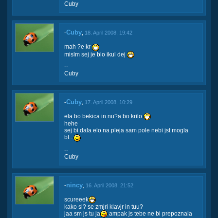
Cuby
Cuby
-
,
18. April 2008, 19:42
mah ?e kr
mislm sej je blo ikul dej
--
Cuby
Cuby
-
,
17. April 2008, 10:29
ela bo bekica in nu?a bo krilo
hehe
sej bi dala elo na pleja sam pole nebi jst mogla
bt...
--
Cuby
nincy
-
,
16. April 2008, 21:52
scureeek
kako si? se zmjri klavjr in tuu?
jaa sm js tu ja
ampak js tebe ne bi prepoznala