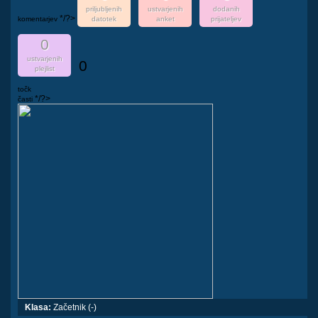
priljubljenih
ustvarjenih
dodanih
*/?>
komentarjev
datotek
anket
prijateljev
0
ustvarjenih
0
plejlist
točk
*/?>
časti
Klasa:
Začetnik (-)