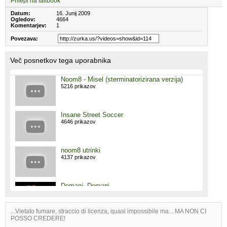
Prilepi na failbook
Datum:
16. Junij 2009
Ogledov:
4664
Komentarjev:
1
Povezava:
Več posnetkov tega uporabnika
Noom8 - Misel (sterminatorizirana verzija)
5216 prikazov
Insane Street Soccer
4646 prikazov
noom8 utrinki
4137 prikazov
Domani, Domani
3950 prikazov
...Vietato fumare, straccio di licenza, quasi impossibile ma... MA NON CI
POSSO CREDERE!
Karnivool - Set fire to the hive(drums cover)