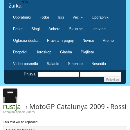
*/?>
žurka
Uporabniki
Fotke
Išči
Več
Uporabniki
Fotke
Blogi
Ankete
Skupine
Lestvice
Oglasna deska
Pravila in pogoji
Novice
Vreme
Dogodki
Horoskop
Glasba
Plejliste
Video posnetki
Salaoki
Smenice
Besedila
Prijava:
rustja_
› MotoGP Catalunya 2009 - Rossi c
nazaj na spisek videov
This text will be replaced