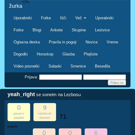
*/?>
žurka
Uporabniki
Fotke
Išči
Več
Uporabniki
Fotke
Blogi
Ankete
Skupine
Lestvice
Oglasna deska
Pravila in pogoji
Novice
Vreme
Dogodki
Horoskop
Glasba
Plejliste
Video posnetki
Salaoki
Smenice
Besedila
Prijava:
yeah_right
se soneim na Lezbosu
0
9
pesmi v
naloženih
71
playlisti
datotek
prejetih
0
0
6