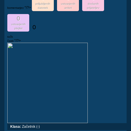
priljubljenih
ustvarjenih
dodanih
*/?>
komentarjev
datotek
anket
prijateljev
0
ustvarjenih
0
plejlist
točk
*/?>
časti
Klasa:
Začetnik (-)