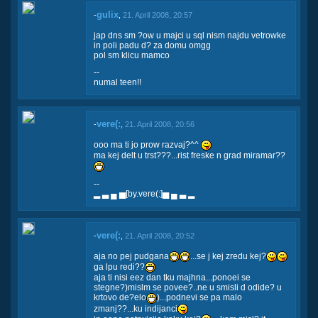
gulix
-
,
21. April 2008, 20:57
jap dns sm ?ow u majci u sql nism najdu vetrowke
in poli padu d? za domu omgg
pol sm klicu mamco
--
numal teen!!
vere(:
-
,
21. April 2008, 20:56
ooo ma ti jo prow razvaj?^^
ma kej delt u trst???...rist freske n grad miramar??
--
▂ ▃ ▄ ▅[by.vere(:]▅ ▄ ▃ ▂
vere(:
-
,
21. April 2008, 20:52
aja no pej pudgana
...se j kej zredu kej?
ga lpu redi??
aja ti nisi eez dan tku majhna...ponoei se
stegne?)mislm se povee?..ne u smisli d odide? u
krtovo de?elo
)...podnevi se pa malo
zmanj??...ku indijanci