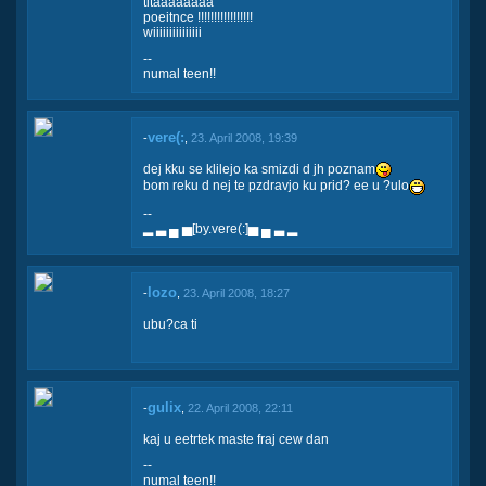
titaaaaaaaa
poeitnce !!!!!!!!!!!!!!!!!
wiiiiiiiiiiiiiii
--
numal teen!!
vere(:
-
,
23. April 2008, 19:39
dej kku se klilejo ka smizdi d jh poznam
bom reku d nej te pzdravjo ku prid? ee u ?ulo
--
▂ ▃ ▄ ▅[by.vere(:]▅ ▄ ▃ ▂
lozo
-
,
23. April 2008, 18:27
ubu?ca ti
gulix
-
,
22. April 2008, 22:11
kaj u eetrtek maste fraj cew dan
--
numal teen!!