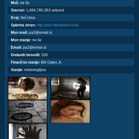
Mož:
ne še
Starost:
1,084,780,363 sekund
Kraj:
SeĹľana
Spletna stran:
http://pa3.deviantart.com/
Msn mail:
pa3@email.si
Msn stanje:
ne še
Email:
pa3@email.si
Dodanih besedil:
330
Finančno stanje:
Bill Gates Jr.
Stanje:
nedosegljiva