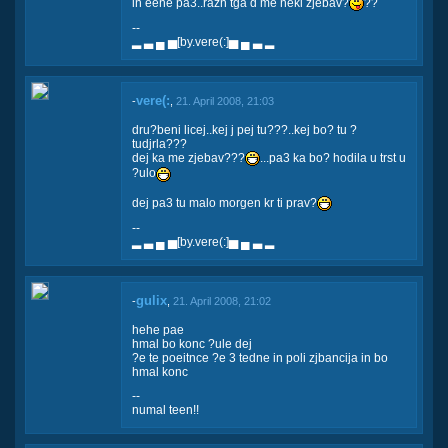
in eene pa3..razn tga d me neki zjebav?
??
--
▂ ▃ ▄ ▅[by.vere(:]▅ ▄ ▃ ▂
vere(:
-
,
21. April 2008, 21:03
dru?beni licej..kej j pej tu???..kej bo? tu ?
tudjrla???
dej ka me zjebav???
...pa3 ka bo? hodila u trst u
?ulo
dej pa3 tu malo morgen kr ti prav?
--
▂ ▃ ▄ ▅[by.vere(:]▅ ▄ ▃ ▂
gulix
-
,
21. April 2008, 21:02
hehe pae
hmal bo konc ?ule dej
?e te poeitnce ?e 3 tedne in poli zjbancija in bo
hmal konc
--
numal teen!!