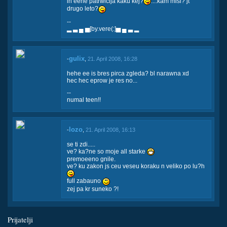
in eene patrwicija kaku kej?
....kam misl? jt
drugo leto?
--
▂ ▃ ▄ ▅[by.vere(:]▅ ▄ ▃ ▂
gulix
-
,
21. April 2008, 16:28
hehe ee is bres pirca zgleda? bl narawna xd
hec hec eprow je res no...
--
numal teen!!
lozo
-
,
21. April 2008, 16:13
se ti zdi.....
ve? ka?ne so moje all starke
premoeeno gnile.
ve? ku zakon js ceu veseu koraku n veliko po lu?h
full zabauno
zej pa kr suneko ?!
Prijatelji