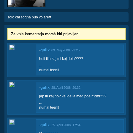
solo chi sogna puo volare♥
Za vpis komentarja moraš biti prijavljen!
gulix
-
,
09. Maj 2008, 22:25
heii tita kaj mi kej dela????
--
numal teen!!
gulix
-
,
28. April 2008, 20:32
jap in kaj bo? kej della med poeintcmi???
--
numal teen!!
gulix
-
,
25. April 2008, 17:54