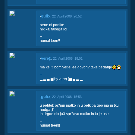
gulix
-
,
22. April 2008, 20:52
nene ni panike
nix kaj takega lol
--
numal teen!!
vere(:
-
,
22. April 2008, 18:01
ma kej ti bom verjel ee govori? take bedarije
--
▂ ▃ ▄ ▅[by.vere(:]▅ ▄ ▃ ▂
gulix
-
,
22. April 2008, 15:53
u eetrtek pi?mp matko in u petk pa geo ma ni tku
hudga ;P
in drgae nix ju3 spr?ava matko in tu je use
--
numal teen!!