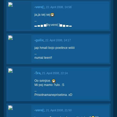
vere(:
-
,
22. April 2008, 14:58
ja,ja sej sej
--
▂ ▃ ▄ ▅[by.vere(:]▅ ▄ ▃ ▂
gulix
-
,
22. April 2008, 14:17
jap hmali bojo poeitnce wiiiii
--
numal teen!!
5ra
-
,
21. April 2008, 22:14
Oo svinjice.
Mi pej mamo ?ulo. :S
--
Prisotnamaneprisebna. xD
vere(:
-
,
21. April 2008, 21:50