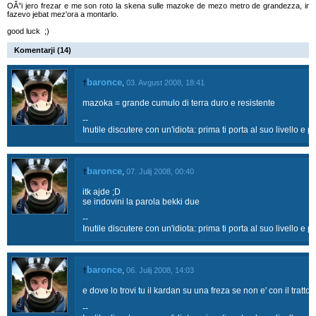
OĂ°i jero frezar e me son roto la skena sulle mazoke de mezo metro de grandezza, in p
fazevo jebat mez'ora a montarlo.
good luck ;)
Komentarji (14)
baronce
†
,
03. Avgust 2008, 18:41
mazoka = grande cumulo di terra duro e resistente
--
Inutile discutere con un'idiota: prima ti porta al suo livello e p
baronce
†
,
07. Julij 2008, 00:40
itk ajde ;D
se indovini la parola bekki due
--
Inutile discutere con un'idiota: prima ti porta al suo livello e p
baronce
†
,
06. Julij 2008, 14:03
e dove lo trovi tu il kardan su una freza se non e' con il tratto
--