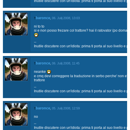
Inutile discutere con un'idiota: prima ti porta al suo livello e p
baronce
†
,
06. Julij 2008, 13:03
ni to to
si e non posso frezare col trattore? hai il ratovator (po domace 
--
Inutile discutere con un'idiota: prima ti porta al suo livello e p
baronce
†
,
06. Julij 2008, 11:45
neanke
e cmq devi correggere la traduzione in serbo perche' non e' mo
trattore
--
Inutile discutere con un'idiota: prima ti porta al suo livello e p
baronce
†
,
05. Julij 2008, 12:59
no
--
Inutile discutere con un'idiota: prima ti porta al suo livello e p