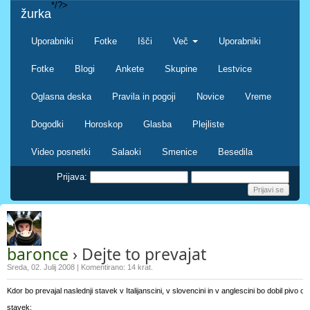
*/?>
žurka
Uporabniki
Fotke
Išči
Več
Uporabniki
Fotke
Blogi
Ankete
Skupine
Lestvice
Oglasna deska
Pravila in pogoji
Novice
Vreme
Dogodki
Horoskop
Glasba
Plejliste
Video posnetki
Salaoki
Smenice
Besedila
Prijava:
baronce
› Dejte to prevajat
Sreda, 02. Julij 2008 | Komentirano: 14 krat.
Kdor bo prevajal naslednji stavek v Italijanscini, v slovencini in v anglescini bo dobil pivo o
stavek: