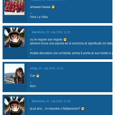
ahaaaa haaaa
--
Viva La Vida
baronce
†
,
03. Julij 2008, 11:25
ou le regole son regole
almeno trova una parola ke si avvicina al significato (in italia
--
Inutile discutere con un'idiota: prima ti porta al suo livello e p
iwy
♥
,
03. Julij 2008, 11:00
Car
--
kurc
baronce
†
,
02. Julij 2008, 23:46
ja ja ario... in mazoka v italijanscini?
--