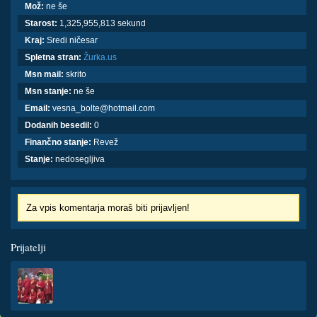
Mož:
ne še
Starost:
1,325,955,813 sekund
Kraj:
Sredi ničesar
Spletna stran:
Žurka.us
Msn mail:
skrito
Msn stanje:
ne še
Email:
vesna_bolte@hotmail.com
Dodanih besedil:
0
Finančno stanje:
Revež
Stanje:
nedosegljiva
Za vpis komentarja moraš biti prijavljen!
Prijatelji