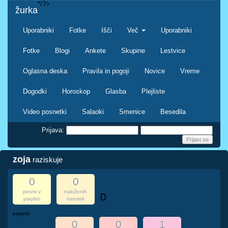
*/?>
žurka
Uporabniki
Fotke
Išči
Več
Uporabniki
Fotke
Blogi
Ankete
Skupine
Lestvice
Oglasna deska
Pravila in pogoji
Novice
Vreme
Dogodki
Horoskop
Glasba
Plejliste
Video posnetki
Salaoki
Smenice
Besedila
Prijava:
zoja
raziskuje
0
0
pesmi v
naloženih
0
playlisti
datotek
prejetih
0
0
1