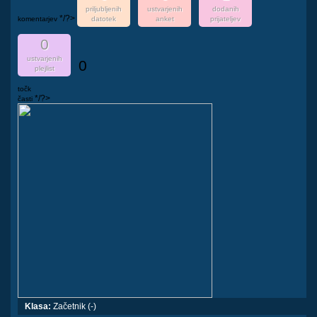
priljubljenih
ustvarjenih
dodanih
*/?>
komentarjev
datotek
anket
prijateljev
0
ustvarjenih
0
plejlist
točk
*/?>
časti
Klasa:
Začetnik (-)