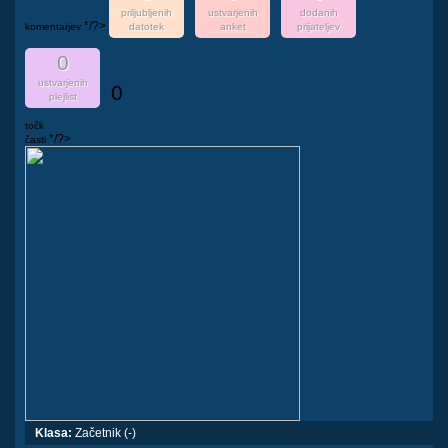
priljubljenih
ustvarjenih
dodanih
*/?>
komentarjev
datotek
anket
prijateljev
0
ustvarjenih
0
plejlist
točk
*/?>
časti
Klasa:
Začetnik (-)