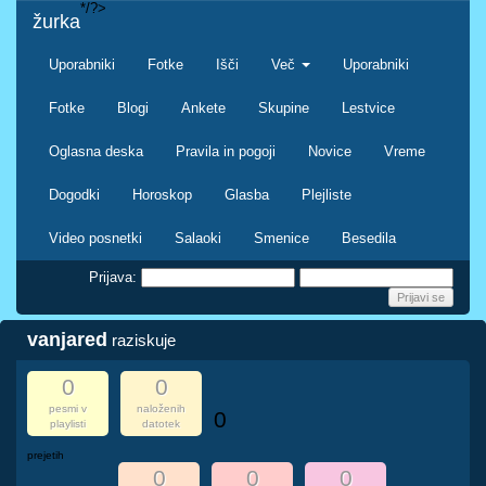
*/?>
žurka
Uporabniki
Fotke
Išči
Več
Uporabniki
Fotke
Blogi
Ankete
Skupine
Lestvice
Oglasna deska
Pravila in pogoji
Novice
Vreme
Dogodki
Horoskop
Glasba
Plejliste
Video posnetki
Salaoki
Smenice
Besedila
Prijava:
vanjared
raziskuje
0
0
pesmi v
naloženih
0
playlisti
datotek
prejetih
0
0
0