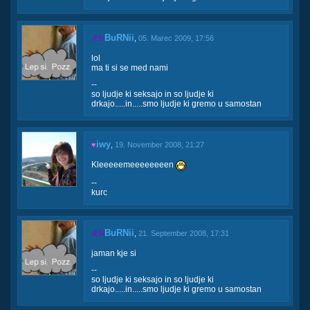
BuRNii
ÆN
,
05. Marec 2009, 17:56
lol
ma ti si se med nami
--
so ljudje ki seksajo in so ljudje ki
drkajo.....in.....smo ljudje ki gremo u samostan
iwy
♥
,
19. November 2008, 21:27
Kleeeeemeeeeeeeen
--
kurc
BuRNii
ÆN
,
21. September 2008, 17:31
jaman kje si
--
so ljudje ki seksajo in so ljudje ki
drkajo.....in.....smo ljudje ki gremo u samostan