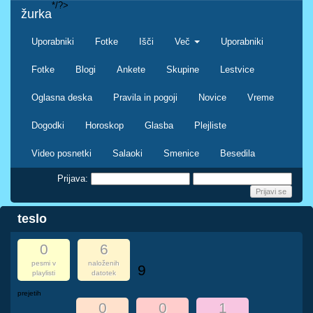
*/?>
žurka
Uporabniki
Fotke
Išči
Več
Uporabniki
Fotke
Blogi
Ankete
Skupine
Lestvice
Oglasna deska
Pravila in pogoji
Novice
Vreme
Dogodki
Horoskop
Glasba
Plejliste
Video posnetki
Salaoki
Smenice
Besedila
Prijava:
teslo
0
6
pesmi v
naloženih
9
playlisti
datotek
prejetih
0
0
1