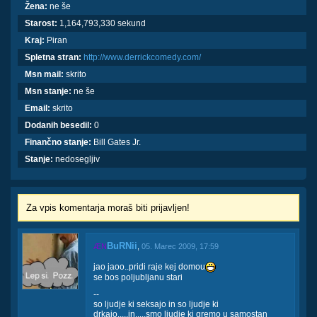
Žena:
ne še
Starost:
1,164,793,330 sekund
Kraj:
Piran
Spletna stran:
http://www.derrickcomedy.com/
Msn mail:
skrito
Msn stanje:
ne še
Email:
skrito
Dodanih besedil:
0
Finančno stanje:
Bill Gates Jr.
Stanje:
nedosegljiv
Za vpis komentarja moraš biti prijavljen!
BuRNii
ÆN
,
05. Marec 2009, 17:59
jao jaoo..pridi raje kej domou
se bos poljubljanu stari
--
so ljudje ki seksajo in so ljudje ki
drkajo.....in.....smo ljudje ki gremo u samostan