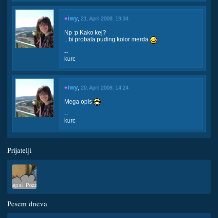
iwy
♥
,
21. April 2008, 19:34
Np :p Kako kej?
.. bi probala puding kolor merda
--
kurc
iwy
♥
,
20. April 2008, 14:24
Mega opis
--
kurc
Prijatelji
Pesem dneva