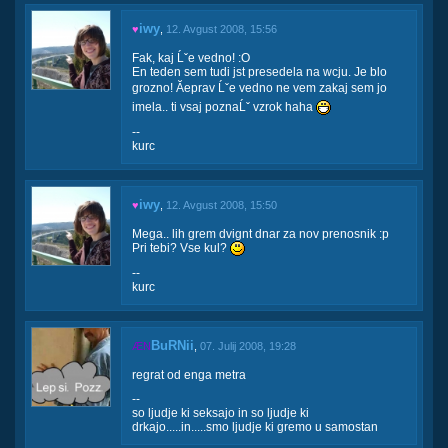
iwy
♥
,
12. Avgust 2008, 15:56
Fak, kaj Ĺˇe vedno! :O
En teden sem tudi jst presedela na wcju. Je blo
grozno! Ăeprav Ĺˇe vedno ne vem zakaj sem jo
imela.. ti vsaj poznaĹˇ vzrok haha
--
kurc
iwy
♥
,
12. Avgust 2008, 15:50
Mega.. lih grem dvignt dnar za nov prenosnik :p
Pri tebi? Vse kul?
--
kurc
BuRNii
ÆN
,
07. Julij 2008, 19:28
regrat od enga metra
--
so ljudje ki seksajo in so ljudje ki
drkajo.....in.....smo ljudje ki gremo u samostan