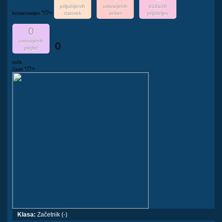
priljubljenih
ustvarjenih
dodanih
*/?>
komentarjev
datotek
anket
prijateljev
0
ustvarjenih
0
plejlist
točk
*/?>
časti
Klasa:
Začetnik (-)