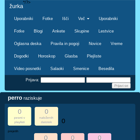
*/?>
žurka
Uporabniki
Fotke
Išči
Več
Uporabniki
Fotke
Blogi
Ankete
Skupine
Lestvice
Oglasna deska
Pravila in pogoji
Novice
Vreme
Dogodki
Horoskop
Glasba
Plejliste
Video posnetki
Salaoki
Smenice
Besedila
Prijava:
perro
raziskuje
0
0
pesmi v
naloženih
0
playlisti
datotek
prejetih
0
0
0