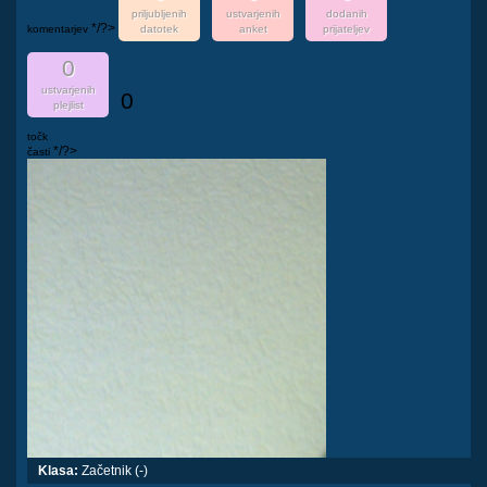
priljubljenih
ustvarjenih
dodanih
*/?>
komentarjev
datotek
anket
prijateljev
0
ustvarjenih
0
plejlist
točk
*/?>
časti
Klasa:
Začetnik (-)