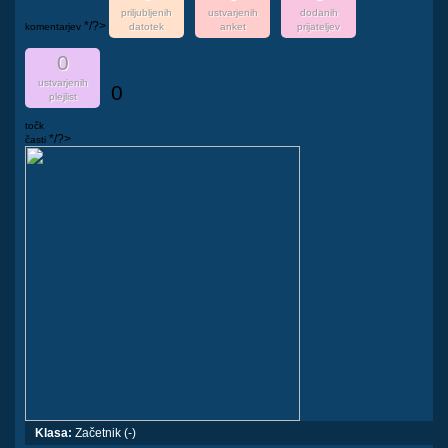
priljubljenih
ustvarjenih
dodanih
*/?>
komentarjev
datotek
anket
prijateljev
0
ustvarjenih
0
plejlist
točk
*/?>
časti
Klasa:
Začetnik (-)