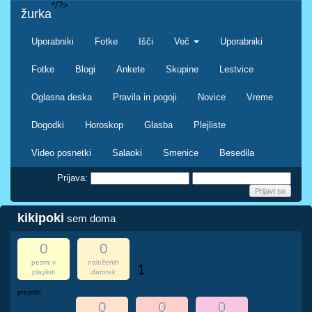
*/?>
žurka
Uporabniki
Fotke
Išči
Več
Uporabniki
Fotke
Blogi
Ankete
Skupine
Lestvice
Oglasna deska
Pravila in pogoji
Novice
Vreme
Dogodki
Horoskop
Glasba
Plejliste
Video posnetki
Salaoki
Smenice
Besedila
Prijava:
kikipoki
sem doma
0
0
pesmi v
naloženih
1
playlisti
datotek
prejetih
0
0
0