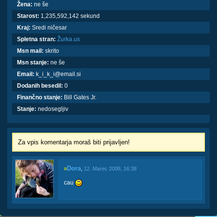
Žena:
ne še
Starost:
1,235,592,142 sekund
Kraj:
Sredi ničesar
Spletna stran:
Žurka.us
Msn mail:
skrito
Msn stanje:
ne še
Email:
k_i_k_i@email.si
Dodanih besedil:
0
Finančno stanje:
Bill Gates Jr.
Stanje:
nedosegljiv
Za vpis komentarja moraš biti prijavljen!
Dora
¤
,
12. Marec 2008, 16:38
cau