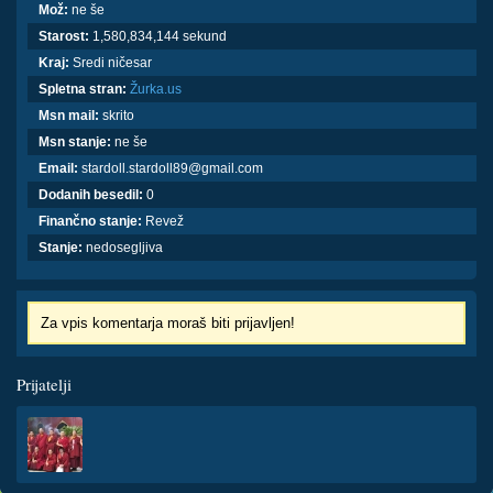
Mož:
ne še
Starost:
1,580,834,144 sekund
Kraj:
Sredi ničesar
Spletna stran:
Žurka.us
Msn mail:
skrito
Msn stanje:
ne še
Email:
stardoll.stardoll89@gmail.com
Dodanih besedil:
0
Finančno stanje:
Revež
Stanje:
nedosegljiva
Za vpis komentarja moraš biti prijavljen!
Prijatelji