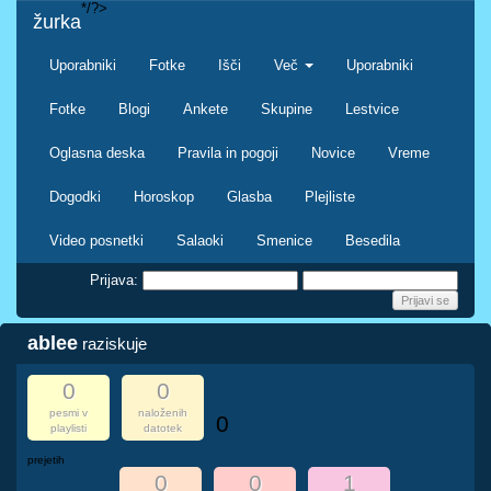
*/?>
žurka
Uporabniki
Fotke
Išči
Več
Uporabniki
Fotke
Blogi
Ankete
Skupine
Lestvice
Oglasna deska
Pravila in pogoji
Novice
Vreme
Dogodki
Horoskop
Glasba
Plejliste
Video posnetki
Salaoki
Smenice
Besedila
Prijava:
ablee
raziskuje
0
0
pesmi v
naloženih
0
playlisti
datotek
prejetih
0
0
1