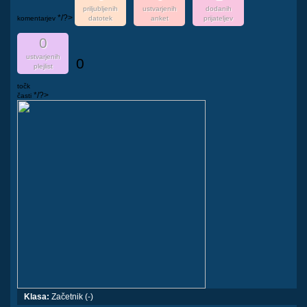
priljubljenih
ustvarjenih
dodanih
*/?>
komentarjev
datotek
anket
prijateljev
0
ustvarjenih
0
plejlist
točk
*/?>
časti
Klasa:
Začetnik (-)