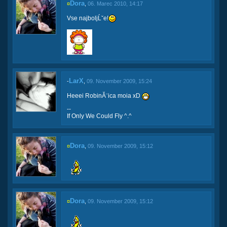
Dora
¤
,
06. Marec 2010, 14:17
Vse najboljĹˇe!
LarX
-
,
09. November 2009, 15:24
Heeei RobinĂ¨ica moia xD
--
If Only We Could Fly ^.^
Dora
¤
,
09. November 2009, 15:12
Dora
¤
,
09. November 2009, 15:12