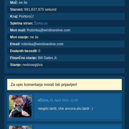
Mož:
ne še
Starost:
991,837,975 sekund
Kraj:
PortoroĹľ
Spletna stran:
Žurka.us
Msn mail:
Robinka@windowslive.com
Msn stanje:
ne še
Email:
robinka@windowslive.com
Dodanih besedil:
0
Finančno stanje:
Bill Gates Jr.
Stanje:
nedosegljiva
Za vpis komentarja moraš biti prijavljen!
Dora
¤
,
01. April 2010, 21:00
meglio tardi, che ancora piu tardi : )