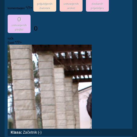
priljubljenih
ustvarjenih
dodanih
*/?>
komentarjev
datotek
anket
prijateljev
0
ustvarjenih
0
plejlist
točk
*/?>
časti
Klasa:
Začetnik (-)