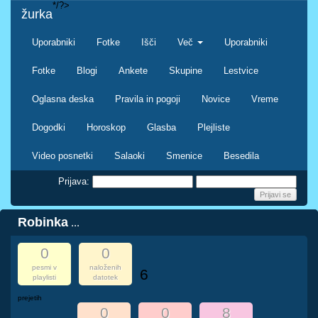
*/?>
žurka
Uporabniki
Fotke
Išči
Več
Uporabniki
Fotke
Blogi
Ankete
Skupine
Lestvice
Oglasna deska
Pravila in pogoji
Novice
Vreme
Dogodki
Horoskop
Glasba
Plejliste
Video posnetki
Salaoki
Smenice
Besedila
Prijava:
Robinka
...
0
0
pesmi v
naloženih
6
playlisti
datotek
prejetih
0
0
8