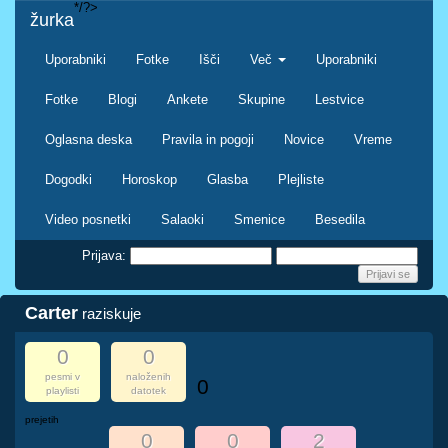
*/?>
žurka
Uporabniki
Fotke
Išči
Več
Uporabniki
Fotke
Blogi
Ankete
Skupine
Lestvice
Oglasna deska
Pravila in pogoji
Novice
Vreme
Dogodki
Horoskop
Glasba
Plejliste
Video posnetki
Salaoki
Smenice
Besedila
Prijava:
Carter
raziskuje
0
0
pesmi v
naloženih
0
playlisti
datotek
prejetih
0
0
2