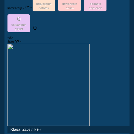
priljubljenih
ustvarjenih
dodanih
*/?>
komentarjev
datotek
anket
prijateljev
0
ustvarjenih
0
plejlist
točk
*/?>
časti
Klasa:
Začetnik (-)