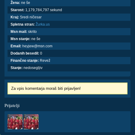
Žena:
ne še
Starost:
1,179,784,797 sekund
Kraj:
Sredi ničesar
Spletna stran:
Žurka.us
Msn mail:
skrito
Msn stanje:
ne še
Email:
heyjew@msn.com
Dodanih besedil:
0
Finančno stanje:
Revež
Stanje:
nedosegljiv
Za vpis komentarja moraš biti prijavljen!
Prijatelji