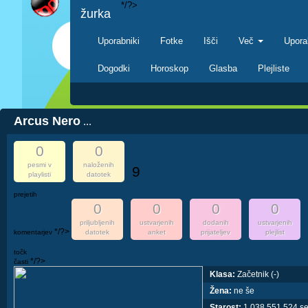
*/?>
žurka
Uporabniki
Fotke
Išči
Več
Upora
Dogodki
Horoskop
Glasba
Plejliste
Arcus Nero
...
0
0
pesmi v
naloženih
9
playlisti
datotek
prejetih
0
0
0
0
priljubljenih
ustvarjenih
dodanih
ustvarjenih
*/?>
komentarjev
datotek
anket
prijateljev
plejlist
točk
*/?>
časti
Klasa:
Začetnik (-)
Žena:
ne še
Starost:
1,038,551,524 s