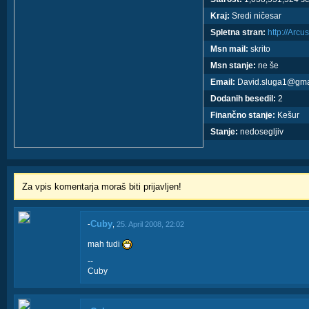
Kraj:
Sredi ničesar
Spletna stran:
http://Arcu
Msn mail:
skrito
Msn stanje:
ne še
Email:
David.sluga1@gma
Dodanih besedil:
2
Finančno stanje:
Kešur
Stanje:
nedosegljiv
Za vpis komentarja moraš biti prijavljen!
Cuby
-
,
25. April 2008, 22:02
mah tudi
--
Cuby