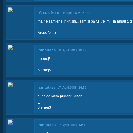
Arcus Nero
-
,
19. April 2008, 21:44
ma ne sam ene trikrt sm... sam si pa ful ?elim... in hmali tudi
--
Arcus Nero
smartass
-
,
18. April 2008, 16:17
heeeej!
--
$jernej$
smartass
-
,
17. April 2008, 14:32
ej david kako pridobi? dnar
--
$jernej$
smartass
-
,
17. April 2008, 14:08