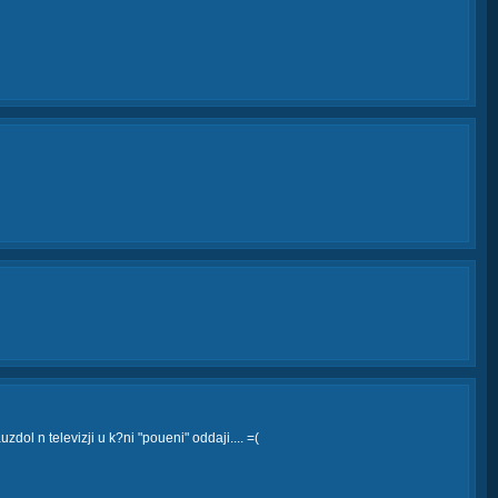
zdol n televizji u k?ni "poueni" oddaji.... =(