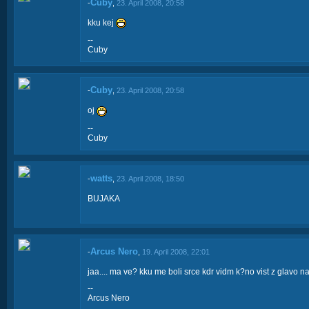
Cuby
-
,
23. April 2008, 20:58
kku kej
--
Cuby
Cuby
-
,
23. April 2008, 20:58
oj
--
Cuby
watts
-
,
23. April 2008, 18:50
BUJAKA
Arcus Nero
-
,
19. April 2008, 22:01
jaa.... ma ve? kku me boli srce kdr vidm k?no vist z glavo nau
--
Arcus Nero