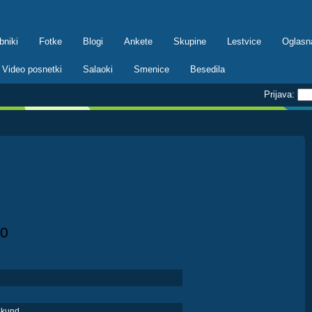
bniki
Fotke
Blogi
Ankete
Skupine
Lestvice
Oglasn
Video posnetki
Salaoki
Smenice
Besedila
Prijava:
0
ekund