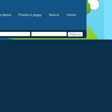
a deska
Pravila in pogoji
Novice
Vreme