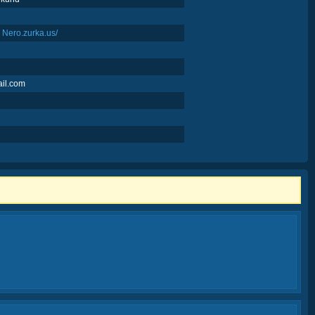
s Nero.zurka.us/
il.com