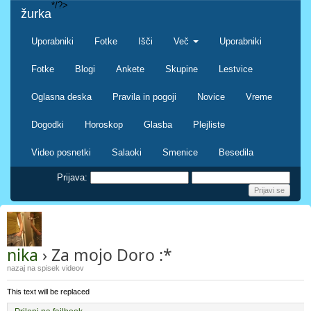
*/?>
žurka
Uporabniki
Fotke
Išči
Več
Uporabniki
Fotke
Blogi
Ankete
Skupine
Lestvice
Oglasna deska
Pravila in pogoji
Novice
Vreme
Dogodki
Horoskop
Glasba
Plejliste
Video posnetki
Salaoki
Smenice
Besedila
Prijava:
nika
› Za mojo Doro :*
nazaj na spisek videov
This text will be replaced