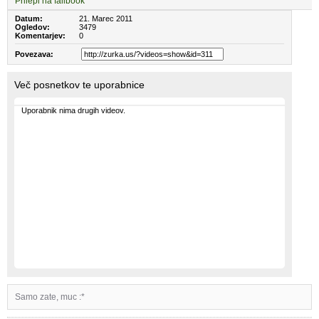
Prilepi na failbook
Datum:
21. Marec 2011
Ogledov:
3479
Komentarjev:
0
Povezava:
Več posnetkov te uporabnice
Uporabnik nima drugih videov.
Samo zate, muc :*