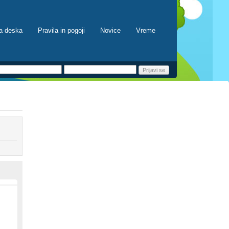
a deska
Pravila in pogoji
Novice
Vreme