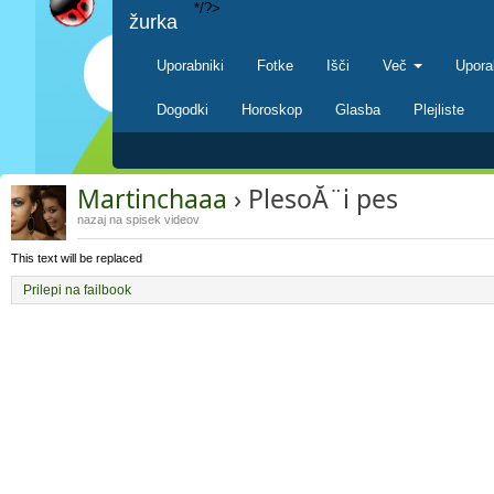
*/?>
žurka
Uporabniki
Fotke
Išči
Več
Upora
Dogodki
Horoskop
Glasba
Plejliste
Martinchaaa
› PlesoĂ¨i pes
nazaj na spisek videov
This text will be replaced
Prilepi na failbook