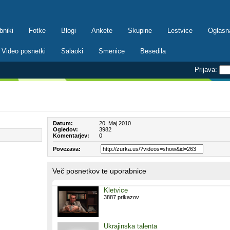
bniki
Fotke
Blogi
Ankete
Skupine
Lestvice
Oglasn
Video posnetki
Salaoki
Smenice
Besedila
Prijava:
Datum:
20. Maj 2010
Ogledov:
3982
Komentarjev:
0
Povezava:
Več posnetkov te uporabnice
Kletvice
3887 prikazov
Ukrajinska talenta