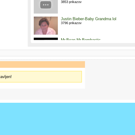
3853 prikazov
Justin Bieber-Baby Grandma lol
3796 prikazov
Mr.Bean-Mr.Bombastic
3765 prikazov
Subtitled Arab
3748 prikazov
javljen!
DJ TĂĽrk
3735 prikazov
Model Falls twice - News anchors can't st
laughing
3244 prikazov
TV Accident
3134 prikazov