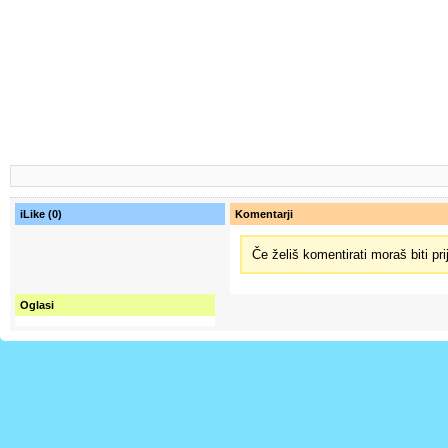
iLike (0)
Komentarji
Če želiš komentirati moraš biti pri
Oglasi