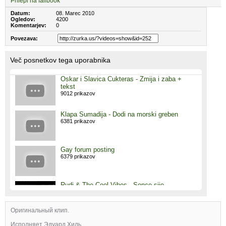
Prilepi na failbook
Datum:
08. Marec 2010
Ogledov:
4200
Komentarjev:
0
Povezava:
Več posnetkov tega uporabnika
Oskar i Slavica Cukteras - Zmija i zaba +
tekst
9012 prikazov
Klapa Sumadija - Dodi na morski greben
6381 prikazov
Gay forum posting
6379 prikazov
Rudi & The Cool Vibes - Sonce sije
5846 prikazov
Оригинальный клип.
nasalov poskus btwista
Исполняет Эдуард Хиль.