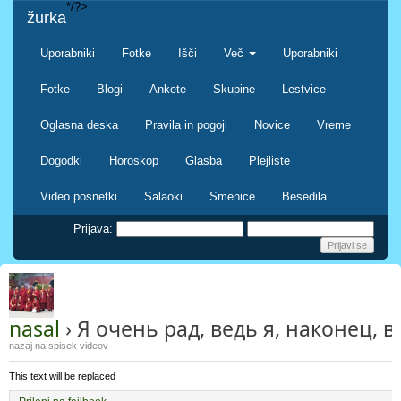
*/?>
žurka
Uporabniki
Fotke
Išči
Več
Uporabniki
Fotke
Blogi
Ankete
Skupine
Lestvice
Oglasna deska
Pravila in pogoji
Novice
Vreme
Dogodki
Horoskop
Glasba
Plejliste
Video posnetki
Salaoki
Smenice
Besedila
Prijava:
nasal
› Я очень рад, ведь я, наконец,
nazaj na spisek videov
This text will be replaced