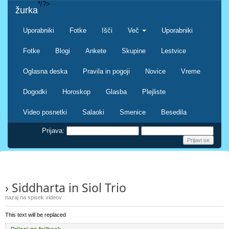
*/?>
žurka
Uporabniki
Fotke
Išči
Več
Uporabniki
Fotke
Blogi
Ankete
Skupine
Lestvice
Oglasna deska
Pravila in pogoji
Novice
Vreme
Dogodki
Horoskop
Glasba
Plejliste
Video posnetki
Salaoki
Smenice
Besedila
Prijava:
› Siddharta in Siol Trio
nazaj na spisek videov
This text will be replaced