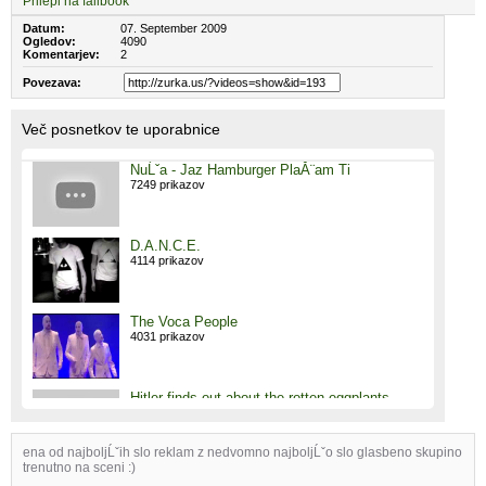
Prilepi na failbook
Datum:
07. September 2009
Ogledov:
4090
Komentarjev:
2
Povezava:
Več posnetkov te uporabnice
NuĹˇa - Jaz Hamburger PlaĂ¨am Ti
7249 prikazov
D.A.N.C.E.
4114 prikazov
The Voca People
4031 prikazov
Hitler finds out about the rotten eggplants
(FarmVille)
3952 prikazov
ena od najboljĹˇih slo reklam z nedvomno najboljĹˇo slo glasbeno skupino
trenutno na sceni :)
The Saturdays - Issues