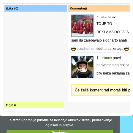
3849 prikazov
iLike (0)
Komentarji
≠
nasal
pravi:
Medved, svizec in gorenjka
3838 prikazov
TO JE TO
REKLAMA DO JAJA
Green Day - 21st Century Breakdown
sam da zajebavajo siddharto ahah
3829 prikazov
basshunter siddharta, zmaga
†
baronce
pravi:
BeyoncĂ© - Broken-Hearted Girl
3807 prikazov
nedvomno najboljsa s
btw neka reklama za l
BoljĹˇe da ostane brez naslova :D
3703 prikazov
Če želiš komentirati moraš biti pri
Voda/Male roke/Na soncu
3688 prikazov
Oglasi
Ta stran uporablja pikotke za beleenje obiskov strani, prikazovanje
oglasov in prijavo.
Sprejmem