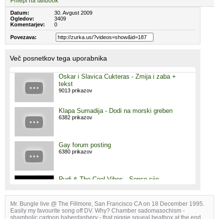
Prilepi na failbook
Datum:
30. Avgust 2009
Ogledov:
3409
Komentarjev:
0
Povezava:
Več posnetkov tega uporabnika
Oskar i Slavica Cukteras - Zmija i zaba +
tekst
9013 prikazov
Klapa Sumadija - Dodi na morski greben
6382 prikazov
Gay forum posting
6380 prikazov
Rudi & The Cool Vibes - Sonce sije
5846 prikazov
Mr. Bungle live @ The Fillmore, San Francisco CA on 18 December 1995.
Easily my favourite song off DV. Why? Chamber sadomasochism -
nasalov poskus btwista
shambolic cartoon haberdashery - that piggie squeal beatbox at the end.