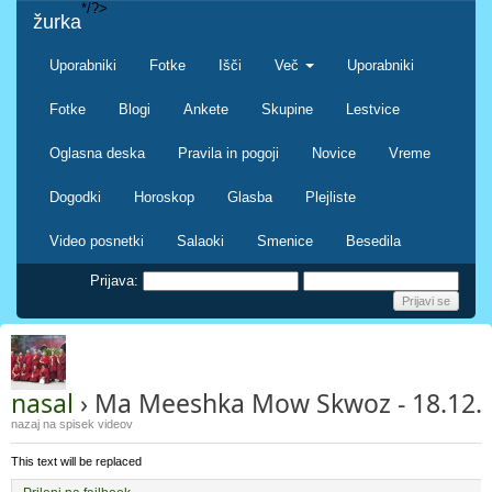
*/?>
žurka
Uporabniki
Fotke
Išči
Več
Uporabniki
Fotke
Blogi
Ankete
Skupine
Lestvice
Oglasna deska
Pravila in pogoji
Novice
Vreme
Dogodki
Horoskop
Glasba
Plejliste
Video posnetki
Salaoki
Smenice
Besedila
Prijava:
nasal
› Ma Meeshka Mow Skwoz - 18.12.9
nazaj na spisek videov
This text will be replaced