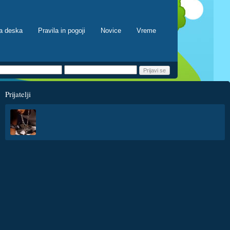
a deska
Pravila in pogoji
Novice
Vreme
Prijatelji