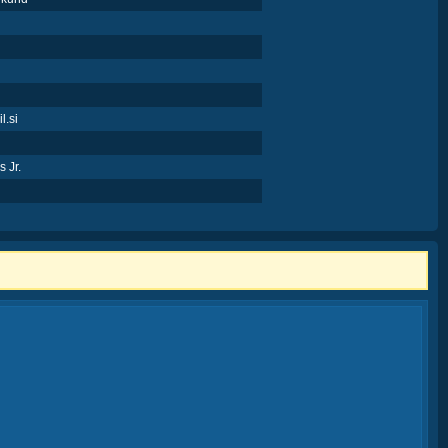
.si
s Jr.