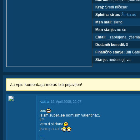
Kraj:
Sredi ničesar
Spletna stran:
Žurka.us
Msn mail:
skrito
Msn stanje:
ne še
Email:
_zablujena_@email
Dodanih besedil:
0
Finančno stanje:
Bill Gate
Stanje:
nedosegljiva
Za vpis komentarja moraš biti prijavljen!
zala
-
,
19. April 2008, 22:07
ooo
js sm super..ee odmislm valentina:S
ti?
vem d si dana
js sm pa zala
--