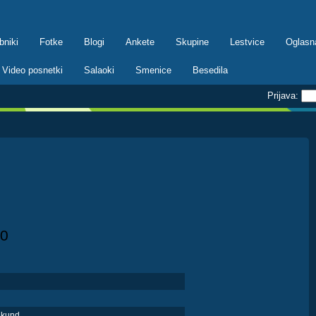
bniki
Fotke
Blogi
Ankete
Skupine
Lestvice
Oglasn
Video posnetki
Salaoki
Smenice
Besedila
Prijava:
0
ekund