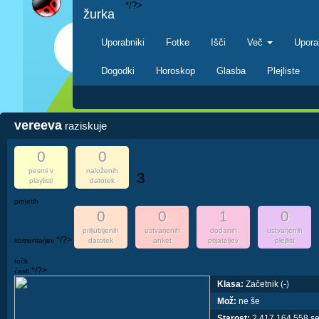
*/?>
žurka
Uporabniki
Fotke
Išči
Več
Upora
Dogodki
Horoskop
Glasba
Plejliste
vereeva
raziskuje
0
0
pesmi v
naloženih
3
playlisti
datotek
prejetih
0
0
1
0
priljubljenih
ustvarjenih
dodanih
ustvarjenih
*/?>
komentarjev
datotek
anket
prijateljev
plejlist
točk
*/?>
časti
Klasa:
Začetnik (-)
Mož:
ne še
Starost:
2,417,164,558 s