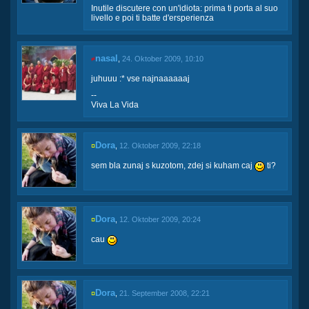
Inutile discutere con un'idiota: prima ti porta al suo
livello e poi ti batte d'ersperienza
nasal
≠
,
24. Oktober 2009, 10:10
juhuuu :* vse najnaaaaaaj
--
Viva La Vida
Dora
¤
,
12. Oktober 2009, 22:18
sem bla zunaj s kuzotom, zdej si kuham caj
ti?
Dora
¤
,
12. Oktober 2009, 20:24
cau
Dora
¤
,
21. September 2008, 22:21