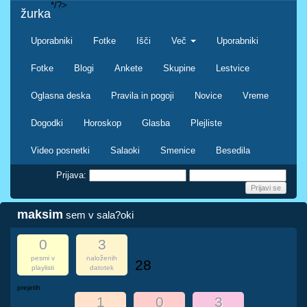
*/?>
žurka
Uporabniki
Fotke
Išči
Več
Uporabniki
Fotke
Blogi
Ankete
Skupine
Lestvice
Oglasna deska
Pravila in pogoji
Novice
Vreme
Dogodki
Horoskop
Glasba
Plejliste
Video posnetki
Salaoki
Smenice
Besedila
Prijava:
maksim
sem v sala?oki
0
3
pesmi v
naloženih
28
playlisti
datotek
prejetih
1
0
3