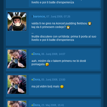
livello e poi ti batte d'ersperienza
baronce
†
,
07. Junij 2008, 07:26
valda ti ne gres na koncet pudding fieldsou
kaj da ti prinesem cedeje?
--
Inutile discutere con un'idiota: prima ti porta al suo
livello e poi ti batte d'ersperienza
Dora
¤
,
06. Junij 2008, 14:07
aah, mislim da v takem primeru ne bi dosti
pomagala
Dora
¤
,
05. Junij 2008, 13:00
ma jst vidim bolj malo
Dora
¤
,
23. Maj 2008, 15:41