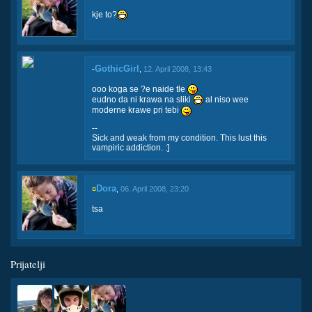
kje to?
GothicGirl
-
,
12. April 2008, 13:43
ooo koga se ?e naide tle
eudno da ni krawa na sliki
al niso wee
moderne krawe pri tebi
--
Sick and weak from my condition. This lust this
vampiric addiction. :]
Dora
¤
,
06. April 2008, 23:20
tsa
Prijatelji