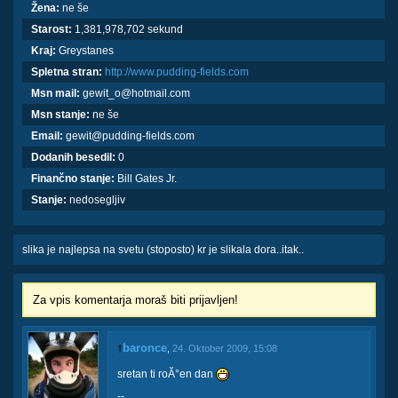
Žena:
ne še
Starost:
1,381,978,702 sekund
Kraj:
Greystanes
Spletna stran:
http://www.pudding-fields.com
Msn mail:
gewit_o@hotmail.com
Msn stanje:
ne še
Email:
gewit@pudding-fields.com
Dodanih besedil:
0
Finančno stanje:
Bill Gates Jr.
Stanje:
nedosegljiv
slika je najlepsa na svetu (stoposto) kr je slikala dora..itak..
Za vpis komentarja moraš biti prijavljen!
baronce
†
,
24. Oktober 2009, 15:08
sretan ti roĂ°en dan
--