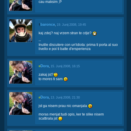
cau maksim ;P
baronce
†
,
19. Junij 2008, 19:45
kaj zdej? naj vrzem stran te cdje?
--
Inutile discutere con un'idiota: prima ti porta al suo
livello e poi ti batte d'ersperienza
Dora
¤
,
15. Junij 2008, 16:15
zakaj jst?
to mores ti sam
Dora
¤
,
13. Junij 2008, 21:30
jst ga nisem prau nic omanjala
moras menjat tudi opis, ker te slike nisem
scattirala jst