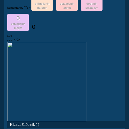
priljubljenih
ustvarjenih
dodanih
*/?>
komentarjev
datotek
anket
prijateljev
0
ustvarjenih
0
plejlist
točk
*/?>
časti
Klasa:
Začetnik (-)