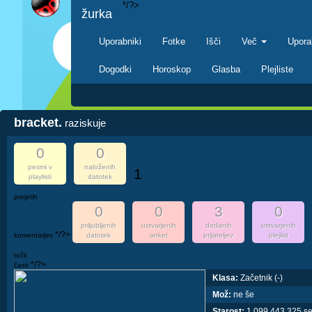
*/?>
žurka
Uporabniki
Fotke
Išči
Več
Upora
Dogodki
Horoskop
Glasba
Plejliste
bracket.
raziskuje
0
0
pesmi v
naloženih
1
playlisti
datotek
prejetih
0
0
3
0
priljubljenih
ustvarjenih
dodanih
ustvarjenih
*/?>
komentarjev
datotek
anket
prijateljev
plejlist
točk
*/?>
časti
Klasa:
Začetnik (-)
Mož:
ne še
Starost:
1,099,443,325 s