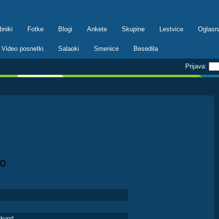
bniki
Fotke
Blogi
Ankete
Skupine
Lestvice
Oglasn
Video posnetki
Salaoki
Smenice
Besedila
Prijava:
0
ekund