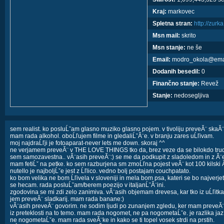
Kraj:
markovec
Spletna stran:
http://zurk
Msn mail:
skrito
Msn stanje:
ne še
Email:
modro_okola@emai
Dodanih besedil:
0
Finančno stanje:
Revež
Stanje:
nedosegljiva
sem realist. ko posluĹˇam glasno muziko glasno pojem. v tivoliju preveĂ¨ skaĂ
mam rada alkohol. oboĹľujem filme in gledaliĹˇĂ¨e. v branju zares uĹľivam.
moj najdraĹľji je fotoaparat-never lets me down. skoraj ^^
ne verjamem preveĂ¨ v THE LOVE THINGS tko da, brez veze da se bilokdo trud
sem samozavestna.. vĂ¨asih preveĂ¨:) se me da podkupit z sladoledom in z Ă¨ev
mam fetiĹˇ na petke. ko sem razburjena sm zmoĹľna pojest veĂ¨ kot 100 kilski 
nutello je najboljĹˇe jest z Ĺľlico. vedno bolj postajam couchpatato.
ko bom velika ne bom Ĺľivela v sloveniji in mela bom psa, kateri se bo najverj
se hecam. rada posluĹˇam/berem poezijo v italjanĹˇĂ¨ini.
zgodovina se mi zdi zelo zanimiva. vĂ¨asih objemam drevesa, kar tko iz uĹľitka
jem preveĂ¨ sladkarij. mam rada banane:)
vĂ¨asih preveĂ¨ govorim. ne sodim ljudi po zunanjem zgledu, ker mam preveĂ¨ 
iz preteklosti na to temo. mam rada nogomet, ne pa nogometaĹˇe. je razlika ja
ne nogometaĹˇe. mam rada sveĂ¨ke in kako se ti topel vosek strdi na prstih.