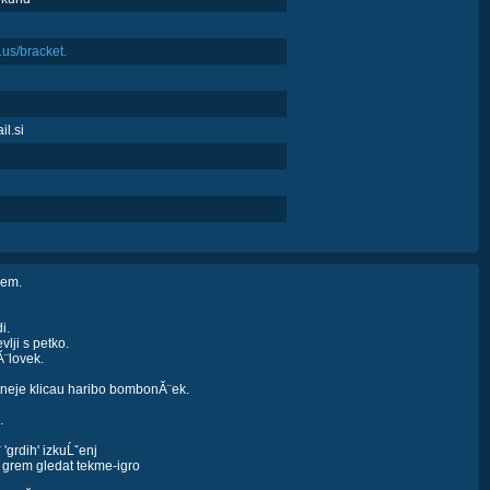
a.us/bracket.
l.si
¨em.
i.
lji s petko.
Ă¨lovek.
etneje klicau haribo bombonĂ¨ek.
.
'grdih' izkuĹˇenj
z grem gledat tekme-igro