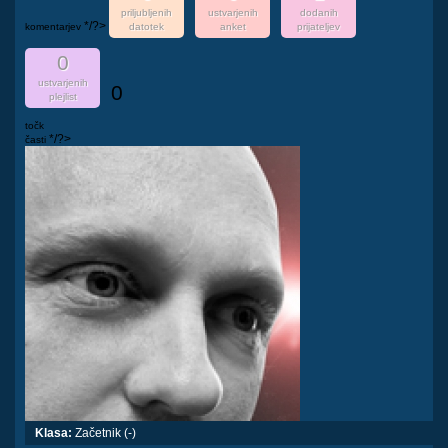
priljubljenih
ustvarjenih
dodanih
*/?>
komentarjev
datotek
anket
prijateljev
0
ustvarjenih
0
plejlist
točk
*/?>
časti
Klasa:
Začetnik (-)