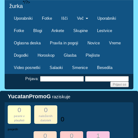
*/?>
žurka
Uporabniki
Fotke
Išči
Več
Uporabniki
Fotke
Blogi
Ankete
Skupine
Lestvice
Oglasna deska
Pravila in pogoji
Novice
Vreme
Dogodki
Horoskop
Glasba
Plejliste
Video posnetki
Salaoki
Smenice
Besedila
Prijava:
YucatanPromoG
raziskuje
0
0
pesmi v
naloženih
0
playlisti
datotek
prejetih
0
0
1