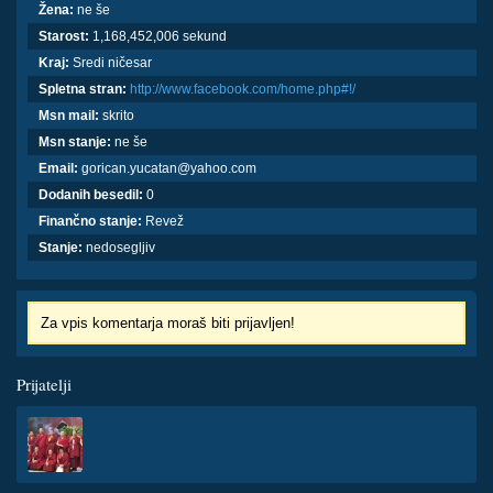
Žena:
ne še
Starost:
1,168,452,006 sekund
Kraj:
Sredi ničesar
Spletna stran:
http://www.facebook.com/home.php#!/
Msn mail:
skrito
Msn stanje:
ne še
Email:
gorican.yucatan@yahoo.com
Dodanih besedil:
0
Finančno stanje:
Revež
Stanje:
nedosegljiv
Za vpis komentarja moraš biti prijavljen!
Prijatelji