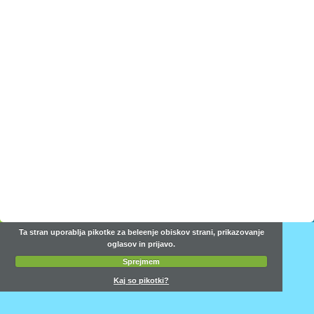
Ta stran uporablja pikotke za beleenje obiskov strani, prikazovanje
oglasov in prijavo.
Sprejmem
Kaj so pikotki?