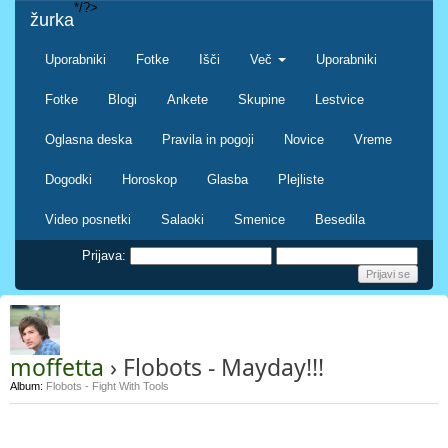
*/?>
žurka
Uporabniki
Fotke
Išči
Več
Uporabniki
Fotke
Blogi
Ankete
Skupine
Lestvice
Oglasna deska
Pravila in pogoji
Novice
Vreme
Dogodki
Horoskop
Glasba
Plejliste
Video posnetki
Salaoki
Smenice
Besedila
Prijava:
moffetta
› Flobots - Mayday!!!
Album:
Flobots - Fight With Tools