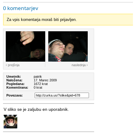
0 komentarjev
Za vpis komentarja moraš biti prijavljen.
‹ prejšnja
naslednja ›
Umetnik:
patrik
Naložena:
17. Marec 2009
Pogledana:
1672 krat
Komentirana:
0 krat
Povezava:
V sliko se je zaljubu en uporabnik.