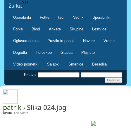
*/?>
žurka
Uporabniki
Fotke
Išči
Več
Uporabniki
Fotke
Blogi
Ankete
Skupine
Lestvice
Oglasna deska
Pravila in pogoji
Novice
Vreme
Dogodki
Horoskop
Glasba
Plejliste
Video posnetki
Salaoki
Smenice
Besedila
Prijava:
patrik
› Slika 024.jpg
Album:
The Killers