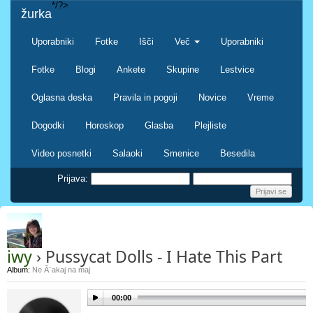
*/?>
žurka
Uporabniki
Fotke
Išči
Več
Uporabniki
Fotke
Blogi
Ankete
Skupine
Lestvice
Oglasna deska
Pravila in pogoji
Novice
Vreme
Dogodki
Horoskop
Glasba
Plejliste
Video posnetki
Salaoki
Smenice
Besedila
Prijava:
iwy
› Pussycat Dolls - I Hate This Part
Album:
Ne Ă¨akaj na maj
00:00