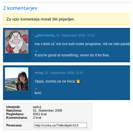
2 komentarjev
Za vpis komentarja moraš biti prijavljen.
tazmania
ݓ
,
02. September 2008, 15:51
ma s temi uĹˇesi lovi tudi ruske programe, niti ne rabi parabo
--
If you're good at something, never do it for free.
iwy
♥
,
02. September 2008, 11:47
Oppa, zoorka se ne heca
--
kurc
Umetnik:
tadruj
Naložena:
01. September 2008
Pogledana:
6561 krat
Komentirana:
2 krat
Povezava: