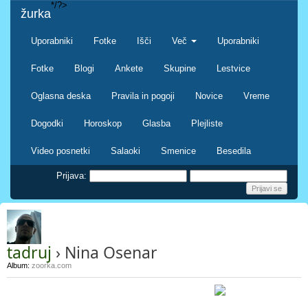
*/?>
žurka
Uporabniki
Fotke
Išči
Več
Uporabniki
Fotke
Blogi
Ankete
Skupine
Lestvice
Oglasna deska
Pravila in pogoji
Novice
Vreme
Dogodki
Horoskop
Glasba
Plejliste
Video posnetki
Salaoki
Smenice
Besedila
Prijava:
tadruj
› Nina Osenar
Album:
zoorka.com