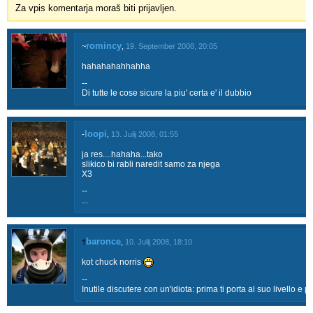
Za vpis komentarja moraš biti prijavljen.
romincy
~
,
19. September 2008, 20:05
hahahahahhahha
--
Di tutte le cose sicure la piu' certa e' il dubbio
loopi
-
,
13. Julij 2008, 01:55
ja res....hahaha...tako
slikico bi rabli naredit samo za njega
X3
--
...
baronce
†
,
10. Julij 2008, 18:10
kot chuck norris
--
Inutile discutere con un'idiota: prima ti porta al suo livello e p