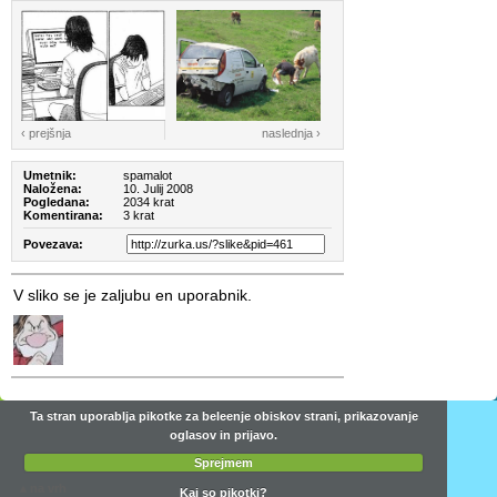
‹ prejšnja
naslednja ›
Umetnik:
spamalot
Naložena:
10. Julij 2008
Pogledana:
2034 krat
Komentirana:
3 krat
Povezava:
V sliko se je zaljubu en uporabnik.
Ta stran uporablja pikotke za beleenje obiskov strani, prikazovanje
oglasov in prijavo.
Sprejmem
▴
na vrh
Kaj so pikotki?