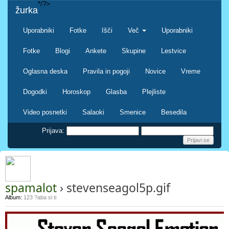
*/?>
žurka
Uporabniki
Fotke
Išči
Več
Uporabniki
Fotke
Blogi
Ankete
Skupine
Lestvice
Oglasna deska
Pravila in pogoji
Novice
Vreme
Dogodki
Horoskop
Glasba
Plejliste
Video posnetki
Salaoki
Smenice
Besedila
Prijava:
spamalot
› stevenseagol5p.gif
Album:
123 ?aba si ti