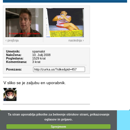
‹ prejšnja
naslednja ›
Umetnik:
spamalot
Naložena:
10. Julij 2008
Pogledana:
1529 krat
Komentirana:
3 krat
Povezava:
V sliko se je zaljubu en uporabnik.
Ta stran uporablja pikotke za beleenje obiskov strani, prikazovanje
oglasov in prijavo.
Sprejmem