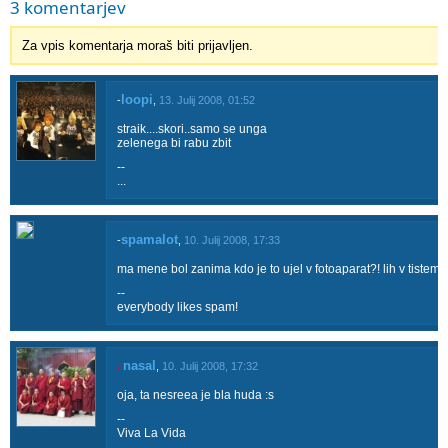
3 komentarjev
Za vpis komentarja moraš biti prijavljen.
loopi
-
,
13. Julij 2008, 01:52
straik....skori..samo se unga
zelenega bi rabu zbit
--
...
spamalot
-
,
10. Julij 2008, 17:33
ma mene bol zanima kdo je to ujel v fotoaparat?! lih v tistem
--
everybody likes spam!
nasal
≠
,
10. Julij 2008, 17:32
oja, ta nesreea je bla huda :s
--
Viva La Vida