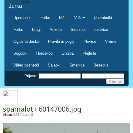
*/?>
žurka
Uporabniki
Fotke
Išči
Več
Uporabniki
Fotke
Blogi
Ankete
Skupine
Lestvice
Oglasna deska
Pravila in pogoji
Novice
Vreme
Dogodki
Horoskop
Glasba
Plejliste
Video posnetki
Salaoki
Smenice
Besedila
Prijava:
spamalot
› 60147006.jpg
Album:
123 ?aba si ti