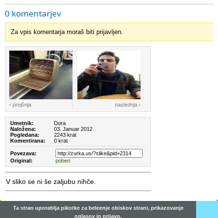
0 komentarjev
Za vpis komentarja moraš biti prijavljen.
‹ prejšnja
naslednja ›
Umetnik:
Dora
Naložena:
03. Januar 2012
Pogledana:
2243 krat
Komentirana:
0 krat
Povezava:
Original:
poberi
V sliko se ni še zaljubu nihče.
Ta stran uporablja pikotke za beleenje obiskov strani, prikazovanje
oglasov in prijavo.