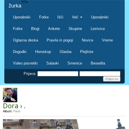
*/?>
žurka
Uporabniki
Fotke
Išči
Več
Uporabniki
Fotke
Blogi
Ankete
Skupine
Lestvice
Oglasna deska
Pravila in pogoji
Novice
Vreme
Dogodki
Horoskop
Glasba
Plejliste
Video posnetki
Salaoki
Smenice
Besedila
Prijava:
Dora
› .
Album:
Paris