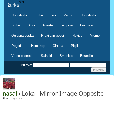
*/?>
žurka
Uporabniki
Fotke
Išči
Več
Uporabniki
Fotke
Blogi
Ankete
Skupine
Lestvice
Oglasna deska
Pravila in pogoji
Novice
Vreme
Dogodki
Horoskop
Glasba
Plejliste
Video posnetki
Salaoki
Smenice
Besedila
Prijava:
nasal
› Loka - Mirror Image Opposite
Album:
mjuzeek