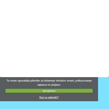
Ta stran uporablja pikotke za beleenje obiskov strani, prikazovanje
oglasov in prijavo.
Sprejmem
Kaj so pikotki?