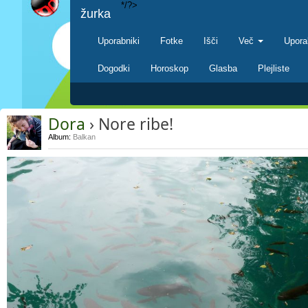
*/?>
žurka
Uporabniki
Fotke
Išči
Več
Upora
Dogodki
Horoskop
Glasba
Plejliste
Dora
› Nore ribe!
Album:
Balkan