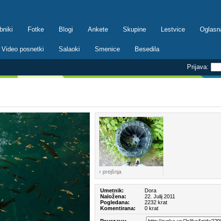
bniki
Fotke
Blogi
Ankete
Skupine
Lestvice
Oglasn
Video posnetki
Salaoki
Smenice
Besedila
Prijava:
‹ prejšnja
Umetnik:
Dora
Naložena:
22. Julij 2011
Pogledana:
2232 krat
Komentirana:
0 krat
Povezava: