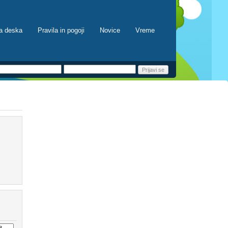
a deska
Pravila in pogoji
Novice
Vreme