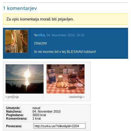
1 komentarjev
Za vpis komentarja moraš biti prijavljen.
nika
%
,
04. November 2010, 19:16
ITAK!!!!!!
In mi mormo bit v tej BLESAAVI lublani!
‹ prejšnja
naslednja ›
Umetnik:
nasal
Naložena:
04. November 2010
Pogledana:
3003 krat
Komentirana:
1 krat
Povezava: