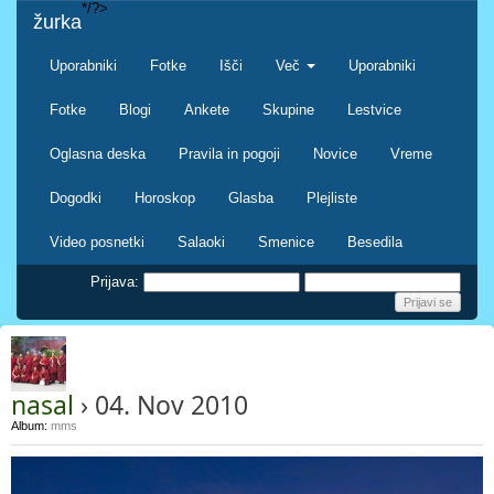
*/?>
žurka
Uporabniki
Fotke
Išči
Več
Uporabniki
Fotke
Blogi
Ankete
Skupine
Lestvice
Oglasna deska
Pravila in pogoji
Novice
Vreme
Dogodki
Horoskop
Glasba
Plejliste
Video posnetki
Salaoki
Smenice
Besedila
Prijava:
nasal
› 04. Nov 2010
Album:
mms