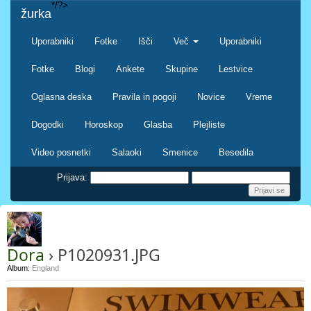
*/?>
žurka
Uporabniki
Fotke
Išči
Več
Uporabniki
Fotke
Blogi
Ankete
Skupine
Lestvice
Oglasna deska
Pravila in pogoji
Novice
Vreme
Dogodki
Horoskop
Glasba
Plejliste
Video posnetki
Salaoki
Smenice
Besedila
Prijava:
Dora
› P1020931.JPG
Album:
England