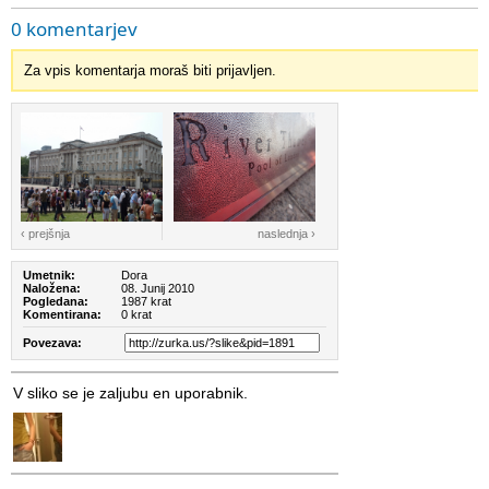
0 komentarjev
Za vpis komentarja moraš biti prijavljen.
‹ prejšnja
naslednja ›
Umetnik:
Dora
Naložena:
08. Junij 2010
Pogledana:
1987 krat
Komentirana:
0 krat
Povezava:
V sliko se je zaljubu en uporabnik.