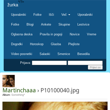
*/?>
žurka
Uporabniki
Fotke
Išči
Več
Uporabniki
Fotke
Blogi
Ankete
Skupine
Lestvice
Oglasna deska
Pravila in pogoji
Novice
Vreme
Dogodki
Horoskop
Glasba
Plejliste
Video posnetki
Salaoki
Smenice
Besedila
Prijava:
Martinchaaa
› P10100040.jpg
Album:
Something*