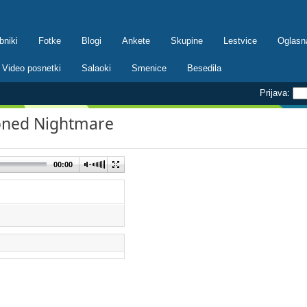
bniki
Fotke
Blogi
Ankete
Skupine
Lestvice
Oglasn
Video posnetki
Salaoki
Smenice
Besedila
Prijava:
ioned Nightmare
00:00