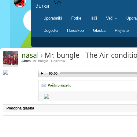
*/?>
žurka
Uporabniki
Fotke
Išči
Več
Upora
Dogodki
Horoskop
Glasba
Plejliste
nasal
› Mr. bungle - The Air-condit
Album:
Mr. Bungle - California
00:00
Pošlji prijatelju
Podobna glasba