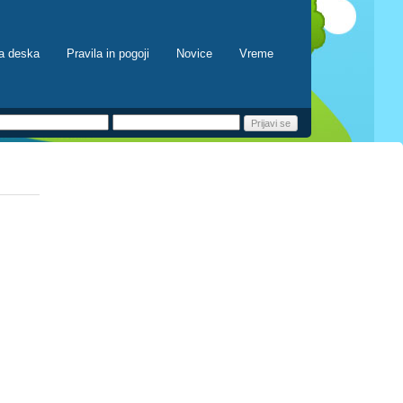
a deska
Pravila in pogoji
Novice
Vreme