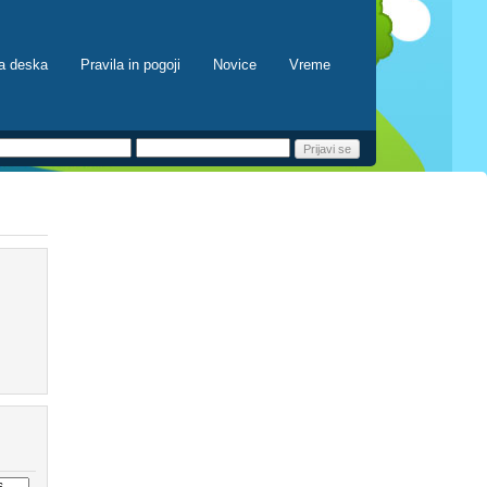
a deska
Pravila in pogoji
Novice
Vreme