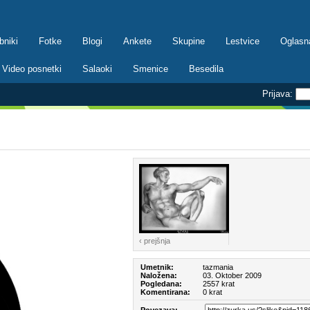
bniki
Fotke
Blogi
Ankete
Skupine
Lestvice
Oglasn
Video posnetki
Salaoki
Smenice
Besedila
Prijava:
‹ prejšnja
Umetnik:
tazmania
Naložena:
03. Oktober 2009
Pogledana:
2557 krat
Komentirana:
0 krat
Povezava: