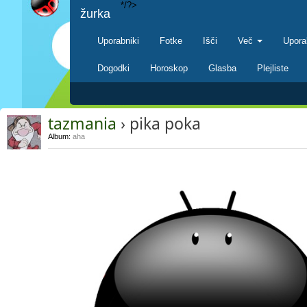
*/?>
žurka
Uporabniki
Fotke
Išči
Več
Upora
Dogodki
Horoskop
Glasba
Plejliste
tazmania
› pika poka
Album:
aha