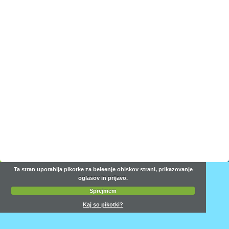
Ta stran uporablja pikotke za beleenje obiskov strani, prikazovanje
oglasov in prijavo.
Sprejmem
Kaj so pikotki?