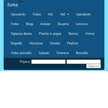
*/?>
žurka
Uporabniki
Fotke
Išči
Več
Uporabniki
Fotke
Blogi
Ankete
Skupine
Lestvice
Oglasna deska
Pravila in pogoji
Novice
Vreme
Dogodki
Horoskop
Glasba
Plejliste
Video posnetki
Salaoki
Smenice
Besedila
Prijava: