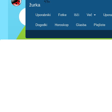
*/?>
žurka
Uporabniki
Fotke
Išči
Več
Upora
Dogodki
Horoskop
Glasba
Plejliste