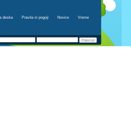
a deska
Pravila in pogoji
Novice
Vreme